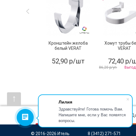
Кронштейн желоба
Хомут трубы б
белый VERAT
VERAT
52,90 р/шт
72,40 р/
86,20 р/уп
Выгода
↑
Лилия
Здравствуйте! Готова помочь Вам.
Напишите мне, если у Вас появятся
Как заказать
Возврат товара
Д
вопросы.
© 2016-2026 Итель
8 (3412) 271-571