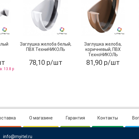
елый
Заглушка желоба белый,
Заглушка желоба,
ПВХ ТехниНИКОЛЬ
коричневый, ПВХ
ТехноНИКОЛЬ
шт
78,10 р/шт
81,90 р/шт
: 13.8 р
оставка
О магазине
Гарантия
Контакты
Во
info@myitel.ru