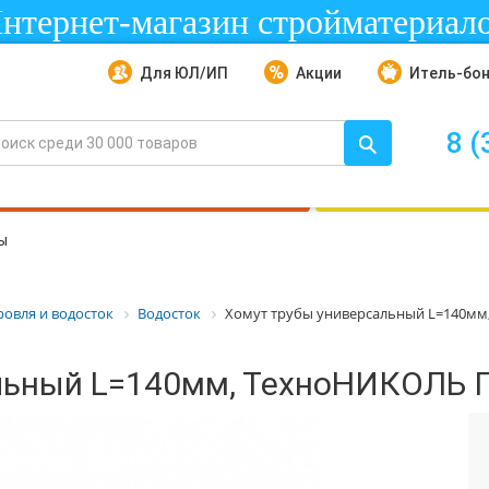
нтернет-магазин стройматериал
Для ЮЛ/ИП
Акции
Итель-бо
8 (
ы
ровля и водосток
Водосток
Хомут трубы универсальный L=140м
льный L=140мм, ТехноНИКОЛЬ 