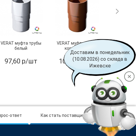
VERAT муфта трубы
VERAT муфта трубы
Соединител
белый
коричневый
белый 
Доставим в понедельник
(10.08.2026) со склада в
97,60 р/шт
102,90 р/шт
162,60
Ижевске
прос-ответ
Как стать поставщиком