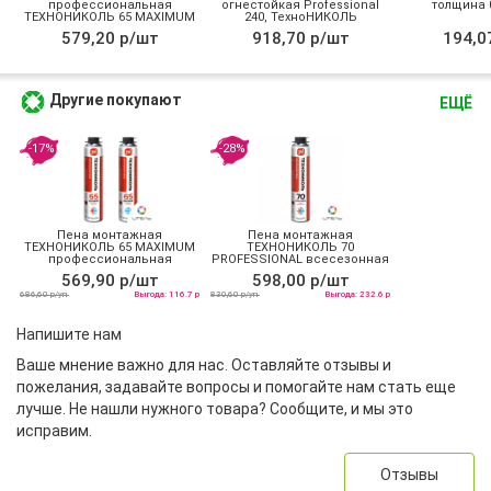
профессиональная
огнестойкая Professional
толщина 0
ТЕХНОНИКОЛЬ 65 MAXIMUM
240, ТехноНИКОЛЬ
зимняя
579,20 р/шт
918,70 р/шт
194,0
Другие покупают
ЕЩЁ
-17%
-28%
Пена монтажная
Пена монтажная
ТЕХНОНИКОЛЬ 65 MAXIMUM
ТЕХНОНИКОЛЬ 70
профессиональная
PROFESSIONAL всесезонная
всесезонная
569,90 р/шт
598,00 р/шт
686,60 р/уп
Выгода: 116.7 р
830,60 р/уп
Выгода: 232.6 р
Напишите нам
Ваше мнение важно для нас. Оставляйте отзывы и
пожелания, задавайте вопросы и помогайте нам стать еще
лучше. Не нашли нужного товара? Сообщите, и мы это
исправим.
Отзывы