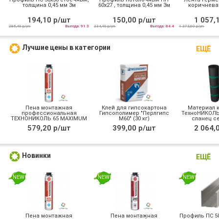
толщина 0,45 мм 3м
60х27 , толщина 0,45 мм 3м
коричневая
194,10 р/шт
150,00 р/шт
1 057,
285,40 р/уп
Выгода: 91.3
234,40 р/уп
Выгода: 84.4
1 273,60 р/уп
Лучшие цены в категории
ЕЩЁ
Пена монтажная
Клей для гипсокартона
Материал 
профессиональная
Гипсополимер "Перлгипс
ТехноНИКОЛЬ
ТЕХНОНИКОЛЬ 65 MAXIMUM
М60" (30 кг)
сланец се
зимняя
579,20 р/шт
399,00 р/шт
2 064,
Новинки
ЕЩЁ
NEW
NEW
NEW
Пена монтажная
Пена монтажная
Профиль ПС 50