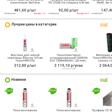
коричневая 3мх10см
ПН 27х28 3 м толщина 0,45 мм
50х40, 3м т
481,60 р/шт
92,00 р/шт
147,4
594,60 р/уп
Выгода: 113
176,90 р/уп
Выгода: 84.9
216,80 р/уп
Лучшие цены в категории
ЕЩЁ
Мастика для гибкой
Пенополистирол
Материал 
черепицы Фиксер 310 мл
эструдированный CARBON
ТехноНИКОЛЬ
ТехноНИКОЛЬ
ECO 1200x600x20-L (20 плит.,
сланец се
0,288м3) м3
312,80 р/шт
3 119,10 р/упак
2 064,
10 830,00 р/м3
Новинки
ЕЩЁ
NEW
NEW
NEW
Пена монтажная
Пена монтажная
Профиль ПС 50