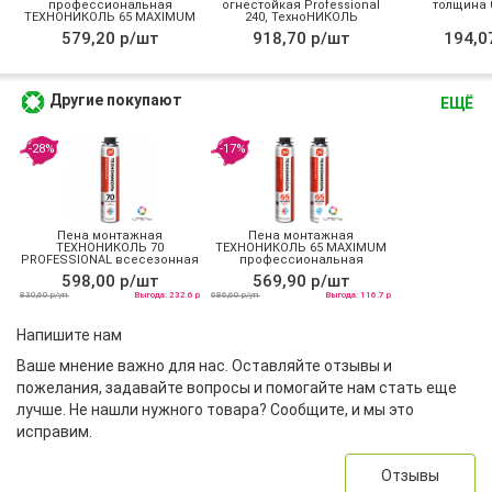
профессиональная
огнестойкая Professional
толщина 0
ТЕХНОНИКОЛЬ 65 MAXIMUM
240, ТехноНИКОЛЬ
зимняя
579,20 р/шт
918,70 р/шт
194,0
Другие покупают
ЕЩЁ
-28%
-17%
Пена монтажная
Пена монтажная
ТЕХНОНИКОЛЬ 70
ТЕХНОНИКОЛЬ 65 MAXIMUM
PROFESSIONAL всесезонная
профессиональная
всесезонная
598,00 р/шт
569,90 р/шт
830,60 р/уп
Выгода: 232.6 р
686,60 р/уп
Выгода: 116.7 р
Напишите нам
Ваше мнение важно для нас. Оставляйте отзывы и
пожелания, задавайте вопросы и помогайте нам стать еще
лучше. Не нашли нужного товара? Сообщите, и мы это
исправим.
Отзывы