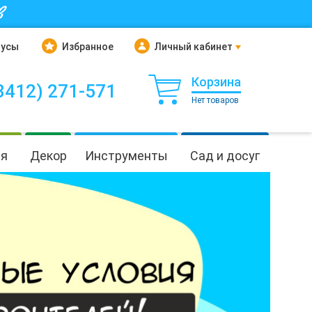
в
нусы
Избранное
Личный кабинет
Корзина
3412) 271-571
Нет товаров
ия
Декор
Инструменты
Сад и досуг