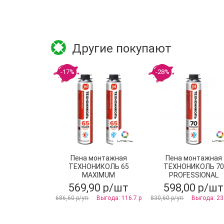
Другие покупают
-17%
-28%
Пена монтажная
Пена монтажная
ТЕХНОНИКОЛЬ 65
ТЕХНОНИКОЛЬ 70
MAXIMUM
PROFESSIONAL
профессиональная
всесезонная
569,90 р/шт
598,00 р/шт
всесезонная
686,60 р/уп
Выгода: 116.7 р
830,60 р/уп
Выгода: 23