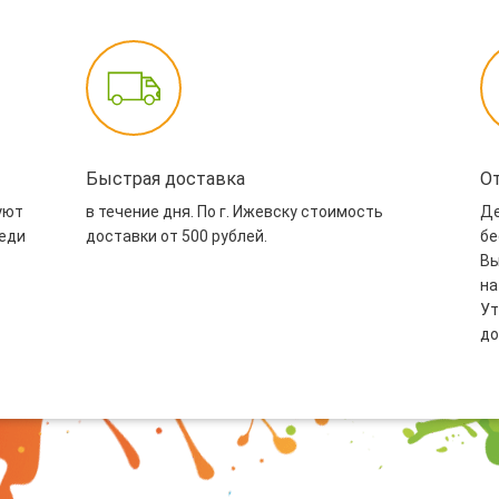
Быстрая доставка
О
уют
в течение дня. По г. Ижевску стоимость
Де
реди
доставки от 500 рублей.
бе
Вы
на
Ут
до