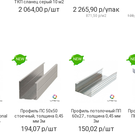
ТКП сланец серый 10 м2
2 064,00 р/шт
2 265,90 р/упак
871,50 р/м2
138,
NEW
NEW
N
Профиль ПС 50х50
Профиль потолочный ПП
Пр
onal
стоечный, толщина 0,45
60х27 , толщина 0,45 мм
П
Ь
мм 3м
3м
194,07 р/шт
150,02 р/шт