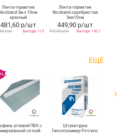
Лента-герметик
Лента-герметик
Шпаклевка
Nicoband 3м х 10см
Nicoband серебристая
Гипсоп
красный
3мх10см
Универсаль
481,60 р/шт
449,90 р/шт
557,80
60 р/уп
Выгода: 113
592,00 р/уп
Выгода: 142.1
680,20 р/уп
ЕЩЁ
9%
офиль угловой ПВХ с
Штукатурка
Праймер 
рмированной сеткой
Гипсополимер Ротгипс
AquaMa