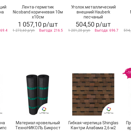
щий
Лента-герметик
Уголок металлический
на
Nicoband коричневая 10м
внешний Hauberk
х10см
песчаный
1 057,10 р/шт
504,50 р/шт
 69.4
1 273,60 р/уп
Выгода: 216.5
1 201,20 р/уп
Выгода: 696.7
594,
-1
она
Материал кровельный
Гибкая черепица Shinglas
Пр
ипс
ТехноНИКОЛЬ Бикрост
Кантри Алабама 2,6 м2
а