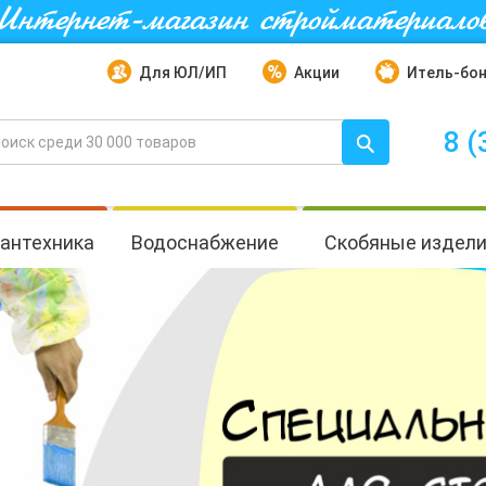
Интернет-магазин стройматериало
Для ЮЛ/ИП
Акции
Итель-бо
8 (
антехника
Водоснабжение
Скобяные издел