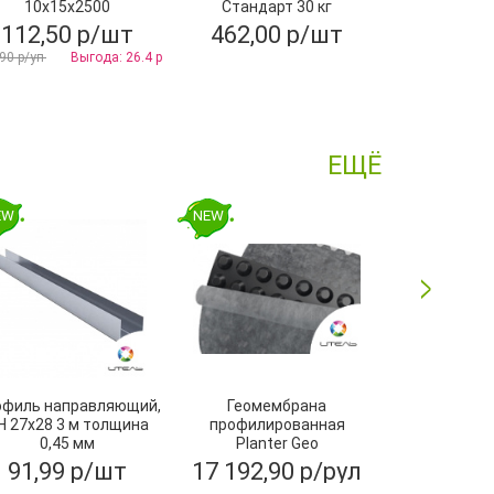
10х15x2500
Стандарт 30 кг
112,50 р/шт
462,00 р/шт
671,10
90 р/уп
Выгода: 26.4 р
ЕЩЁ
EW
NEW
NEW
офиль направляющий,
Геомембрана
Угол желоба
Н 27х28 3 м толщина
профилированная
ПВХ, Тех
0,45 мм
Planter Geo
2х15м,ТехноНИКОЛЬ
91,99 р/шт
17 192,90 р/рул
252,80