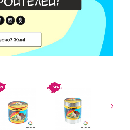
9%
-24%
-18%