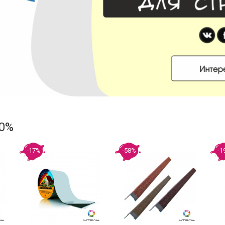
60%
-17%
-58%
-1