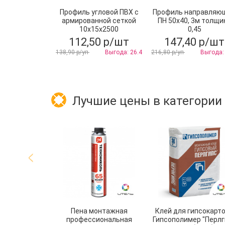
Профиль угловой ПВХ с
Профиль направляю
армированной сеткой
ПН 50х40, 3м толщи
10х15x2500
0,45
112,50 р/шт
147,40 р/шт
138,90 р/уп
Выгода: 26.4
216,80 р/уп
Выгода:
Лучшие цены в категории
Пена монтажная
Клей для гипсокарт
профессиональная
Гипсополимер "Перлг