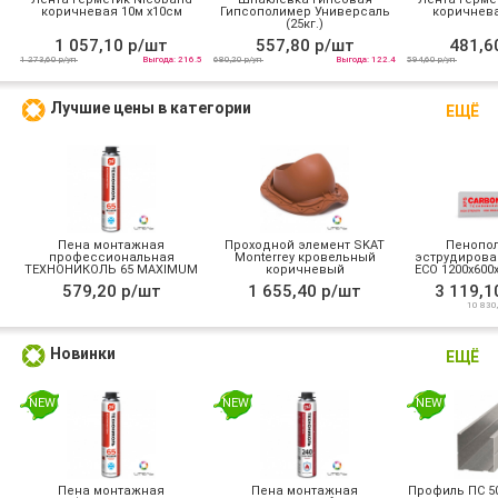
коричневая 10м х10см
Гипсополимер Универсаль
коричнева
(25кг.)
1 057,10 р/шт
557,80 р/шт
481,6
1 273,60 р/уп
Выгода: 216.5
680,20 р/уп
Выгода: 122.4
594,60 р/уп
Лучшие цены в категории
ЕЩЁ
Пена монтажная
Проходной элемент SKAT
Пенопол
профессиональная
Monterrey кровельный
эструдирова
ТЕХНОНИКОЛЬ 65 MAXIMUM
коричневый
ECO 1200x600x2
зимняя
0,288
579,20 р/шт
1 655,40 р/шт
3 119,1
10 830,
Новинки
ЕЩЁ
NEW
NEW
NEW
Пена монтажная
Пена монтажная
Профиль ПС 50