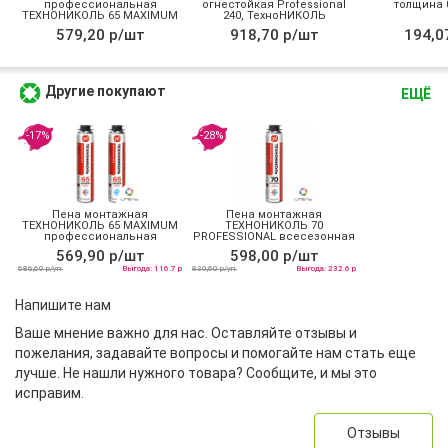
профессиональная
огнестойкая Professional
толщина 0
ТЕХНОНИКОЛЬ 65 MAXIMUM
240, ТехноНИКОЛЬ
зимняя
579,20 р/шт
918,70 р/шт
194,0
Другие покупают
ЕЩЁ
-17%
-28%
Пена монтажная
Пена монтажная
ТЕХНОНИКОЛЬ 65 MAXIMUM
ТЕХНОНИКОЛЬ 70
профессиональная
PROFESSIONAL всесезонная
всесезонная
569,90 р/шт
598,00 р/шт
686,60 р/уп
Выгода: 116.7 р
830,60 р/уп
Выгода: 232.6 р
Напишите нам
Ваше мнение важно для нас. Оставляйте отзывы и
пожелания, задавайте вопросы и помогайте нам стать еще
лучше. Не нашли нужного товара? Сообщите, и мы это
исправим.
Отзывы