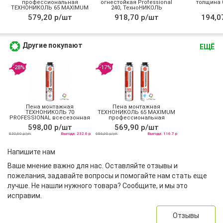
профессиональная
огнестойкая Professional
толщина 0
ТЕХНОНИКОЛЬ 65 MAXIMUM
240, ТехноНИКОЛЬ
зимняя
579,20 р/шт
918,70 р/шт
194,0
Другие покупают
ЕЩЁ
-28%
-17%
Пена монтажная
Пена монтажная
ТЕХНОНИКОЛЬ 70
ТЕХНОНИКОЛЬ 65 MAXIMUM
PROFESSIONAL всесезонная
профессиональная
всесезонная
598,00 р/шт
569,90 р/шт
830,60 р/уп
Выгода: 232.6 р
686,60 р/уп
Выгода: 116.7 р
Напишите нам
Ваше мнение важно для нас. Оставляйте отзывы и
пожелания, задавайте вопросы и помогайте нам стать еще
лучше. Не нашли нужного товара? Сообщите, и мы это
исправим.
Отзывы