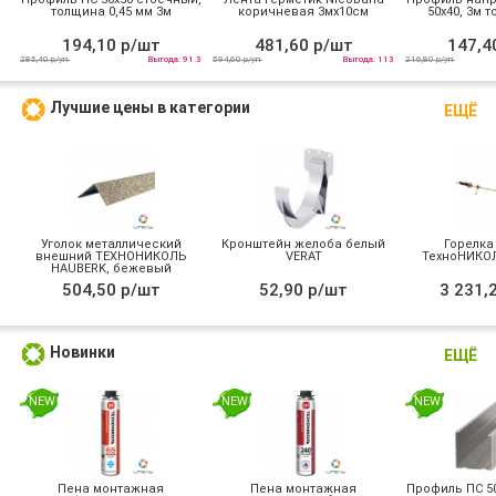
толщина 0,45 мм 3м
коричневая 3мх10см
50х40, 3м т
194,10 р/шт
481,60 р/шт
147,4
285,40 р/уп
Выгода: 91.3
594,60 р/уп
Выгода: 113
216,80 р/уп
Лучшие цены в категории
ЕЩЁ
Уголок металлический
Кронштейн желоба белый
Горелка
внешний ТЕХНОНИКОЛЬ
VERAT
ТехноНИКОЛ
HAUBERK, бежевый
504,50 р/шт
52,90 р/шт
3 231,
Новинки
ЕЩЁ
NEW
NEW
NEW
Пена монтажная
Пена монтажная
Профиль ПС 50