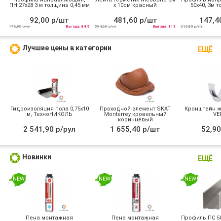
ПН 27х28 3 м толщина 0,45 мм
х 10см красный
50х40, 3м т
92,00 р/шт
481,60 р/шт
147,4
176,90 р/уп
Выгода: 84.9
594,60 р/уп
Выгода: 113
216,80 р/уп
Лучшие цены в категории
ЕЩЁ
Гидроизоляция пола 0,75х10
Проходной элемент SKAT
Кронштейн ж
м, ТехноНИКОЛЬ
Monterrey кровельный
VE
коричневый
2 541,90 р/рул
1 655,40 р/шт
52,90
Новинки
ЕЩЁ
NEW
NEW
NEW
Пена монтажная
Пена монтажная
Профиль ПС 50