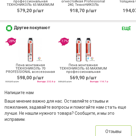
профессиональная
огнестойкая Professional
толщина 0
ТЕХНОНИКОЛЬ 65 MAXIMUM
240, ТехноНИКОЛЬ
зимняя
579,20 р/шт
918,70 р/шт
194,0
Другие покупают
ЕЩЁ
-28%
-17%
Пена монтажная
Пена монтажная
ТЕХНОНИКОЛЬ 70
ТЕХНОНИКОЛЬ 65 MAXIMUM
PROFESSIONAL всесезонная
профессиональная
всесезонная
598,00 р/шт
569,90 р/шт
830,60 р/уп
Выгода: 232.6 р
686,60 р/уп
Выгода: 116.7 р
Напишите нам
Ваше мнение важно для нас. Оставляйте отзывы и
пожелания, задавайте вопросы и помогайте нам стать еще
лучше. Не нашли нужного товара? Сообщите, и мы это
исправим.
Отзывы