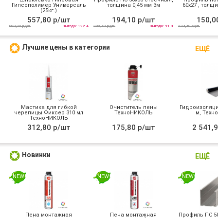
Гипсополимер Универсаль
толщина 0,45 мм 3м
60х27 , толщи
(25кг.)
557,80 р/шт
194,10 р/шт
150,0
680,20 р/уп
Выгода: 122.4
285,40 р/уп
Выгода: 91.3
234,40 р/уп
Лучшие цены в категории
ЕЩЁ
Мастика для гибкой
Очиститель пены
Гидроизоляция
черепицы Фиксер 310 мл
ТехноНИКОЛЬ
м, Техн
ТехноНИКОЛЬ
312,80 р/шт
175,80 р/шт
2 541,9
Новинки
ЕЩЁ
NEW
NEW
NEW
Пена монтажная
Пена монтажная
Профиль ПС 50