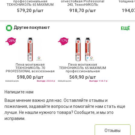
профессиональная
огнестойкая Professional
толщина 0
ТЕХНОНИКОЛЬ 65 MAXIMUM
240, ТехноНИКОЛЬ
зимняя
579,20 р/шт
918,70 р/шт
194,0
Другие покупают
ЕЩЁ
-28%
-17%
Пена монтажная
Пена монтажная
ТЕХНОНИКОЛЬ 70
ТЕХНОНИКОЛЬ 65 MAXIMUM
PROFESSIONAL всесезонная
профессиональная
всесезонная
598,00 р/шт
569,90 р/шт
830,60 р/уп
Выгода: 232.6 р
686,60 р/уп
Выгода: 116.7 р
Напишите нам
Ваше мнение важно для нас. Оставляйте отзывы и
пожелания, задавайте вопросы и помогайте нам стать еще
лучше. Не нашли нужного товара? Сообщите, и мы это
исправим.
Отзывы