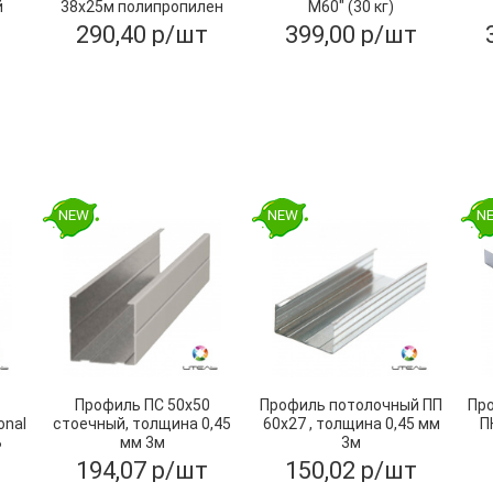
й
38х25м полипропилен
М60" (30 кг)
290,40 р/шт
399,00 р/шт
NEW
NEW
N
Профиль ПС 50х50
Профиль потолочный ПП
Пр
onal
стоечный, толщина 0,45
60х27 , толщина 0,45 мм
П
Ь
мм 3м
3м
194,07 р/шт
150,02 р/шт