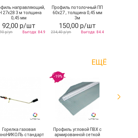
офиль направляющий,
Профиль потолочный ПП
Шпаклевка
Н 27х28 3 м толщина
60х27 , толщина 0,45 мм
Гипсоп
0,45 мм
3м
Универсаль
92,00 р/шт
150,00 р/шт
557,80
90 р/уп
Выгода: 84.9
234,40 р/уп
Выгода: 84.4
680,20 р/уп
ЕЩЁ
-19%
Горелка газовая
Профиль угловой ПВХ с
Очистите
хноНИКОЛЬ стандарт
армированной сеткой
ТехноН