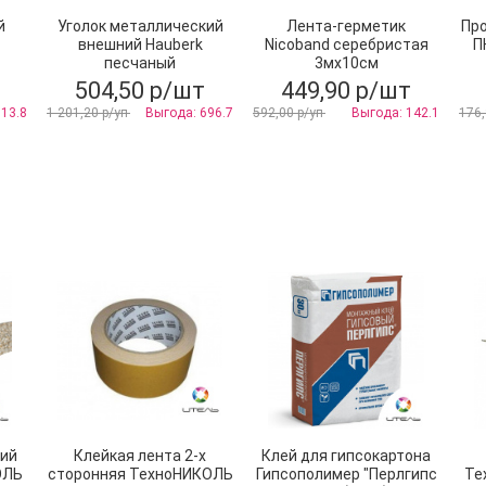
й
Уголок металлический
Лента-герметик
Пр
внешний Hauberk
Nicoband серебристая
П
песчаный
3мх10см
504,50 р/шт
449,90 р/шт
 13.8
1 201,20 р/уп
Выгода: 696.7
592,00 р/уп
Выгода: 142.1
176,
кий
Клейкая лента 2-х
Клей для гипсокартона
ОЛЬ
сторонняя ТехноНИКОЛЬ
Гипсополимер "Перлгипс
Те