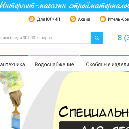
Интернет-магазин стройматериало
Для ЮЛ/ИП
Акции
Итель-бо
8 (
антехника
Водоснабжение
Скобяные издел