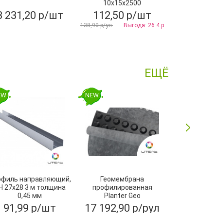
10х15x2500
3 231,20 р/шт
112,50 р/шт
175,80
138,90 р/уп
Выгода: 26.4 р
ЕЩЁ
EW
NEW
NEW
офиль направляющий,
Геомембрана
Угол желоба
Н 27х28 3 м толщина
профилированная
ПВХ, Тех
0,45 мм
Planter Geo
2х15м,ТехноНИКОЛЬ
91,99 р/шт
17 192,90 р/рул
252,80