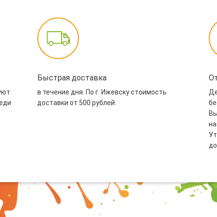
Быстрая доставка
О
уют
в течение дня. По г. Ижевску стоимость
Де
реди
доставки от 500 рублей.
бе
Вы
на
Ут
до