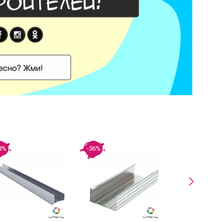
8%
-36%
-18%