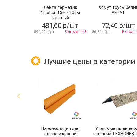
Лента-герметик
Хомут трубы белы
Nicoband 3м х 10см
VERAT
красный
481,60 р/шт
72,40 р/шт
594,60 р/уп
Выгода: 113
86,20 р/уп
Выгода:
Лучшие цены в категории
Пароизоляция для
Уголок металличес
плоской кровли
внешний ТЕХНОНИК