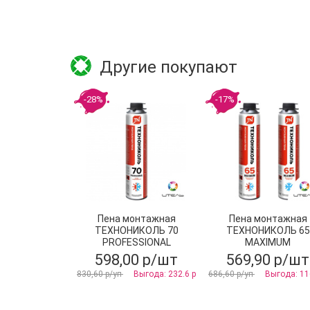
Другие покупают
-28%
-17%
Пена монтажная
Пена монтажная
ТЕХНОНИКОЛЬ 70
ТЕХНОНИКОЛЬ 65
PROFESSIONAL
MAXIMUM
всесезонная
профессиональна
598,00 р/шт
569,90 р/шт
всесезонная
830,60 р/уп
Выгода: 232.6 р
686,60 р/уп
Выгода: 11