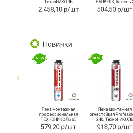
ТехноНИКОЛЬ
HAUBERK, бежевы
30000х3000 мм
2 458,10 р/шт
504,50 р/шт
Новинки
NEW
NEW
Пена монтажная
Пена монтажная
профессиональная
огнестойкая Professi
ТЕХНОНИКОЛЬ 65
240, ТехноНИКОЛ
MAXIMUM зимняя
579,20 р/шт
918,70 р/шт