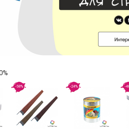
60%
-58%
-24%
-4