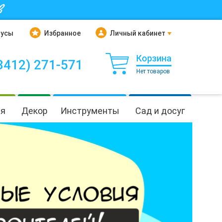
в
нусы
Избранное
Личный кабинет
Корзина
3412) 271-571
Нет товаров
ия
Декор
Инструменты
Сад и досуг