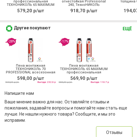
профессиональная
огнестойкая Professional
толщина 0
ТЕХНОНИКОЛЬ 65 MAXIMUM
240, ТехноНИКОЛЬ
зимняя
579,20 р/шт
918,70 р/шт
194,0
Другие покупают
ЕЩЁ
-28%
-17%
Пена монтажная
Пена монтажная
ТЕХНОНИКОЛЬ 70
ТЕХНОНИКОЛЬ 65 MAXIMUM
PROFESSIONAL всесезонная
профессиональная
всесезонная
598,00 р/шт
569,90 р/шт
830,60 р/уп
Выгода: 232.6 р
686,60 р/уп
Выгода: 116.7 р
Напишите нам
Ваше мнение важно для нас. Оставляйте отзывы и
пожелания, задавайте вопросы и помогайте нам стать еще
лучше. Не нашли нужного товара? Сообщите, и мы это
исправим.
Отзывы