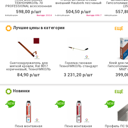
ТЕХНОНИКОЛЬ 70
внешний Hauberk песчаный
Гипсополиме
PROFESSIONAL всесезонная
(25
598,00 р/шт
504,50 р/шт
557,8
830,60 р/уп
Выгода: 232.6
1 201,20 р/уп
Выгода: 696.7
680,20 р/уп
Лучшие цены в категории
ЕЩЁ
Снегозадержатель для
Горелка газовая
Клей для г
мягкой кровли, Ral 8017
ТехноНИКОЛЬ стандарт
Гипсополиме
коричневый, ТехноНИКОЛЬ
М60" (
84,90 р/шт
3 231,20 р/шт
399,0
Новинки
ЕЩЁ
NEW
NEW
NEW
Пена монтажная
Пена монтажная
Профиль ПС 50