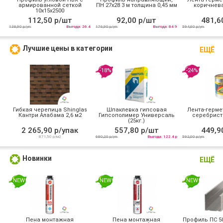
армированной сеткой
ПН 27х28 3 м толщина 0,45 мм
коричнева
10х15x2500
112,50 р/шт
92,00 р/шт
481,6
138,90 р/уп
Выгода: 26.4
176,90 р/уп
Выгода: 84.9
594,60 р/уп
Лучшие цены в категории
ЕЩЁ
-18%
-24%
Гибкая черепица Shinglas
Шпаклевка гипсовая
Лента-герме
Кантри Алабама 2,6 м2
Гипсополимер Универсаль
серебрист
(25кг.)
2 265,90 р/упак
557,80 р/шт
449,9
871,50 р/м2
680,20 р/уп
Выгода: 122.4 р
592,00 р/уп
Новинки
ЕЩЁ
NEW
NEW
NEW
Пена монтажная
Пена монтажная
Профиль ПС 50