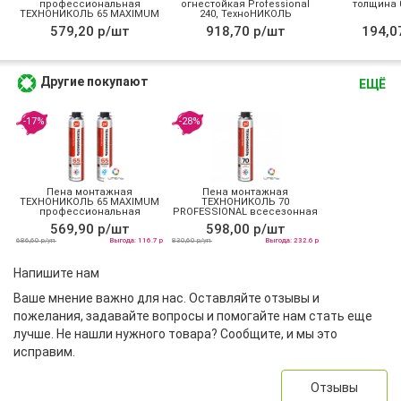
профессиональная
огнестойкая Professional
толщина 0
ТЕХНОНИКОЛЬ 65 MAXIMUM
240, ТехноНИКОЛЬ
зимняя
579,20 р/шт
918,70 р/шт
194,0
Другие покупают
ЕЩЁ
-17%
-28%
Пена монтажная
Пена монтажная
ТЕХНОНИКОЛЬ 65 MAXIMUM
ТЕХНОНИКОЛЬ 70
профессиональная
PROFESSIONAL всесезонная
всесезонная
569,90 р/шт
598,00 р/шт
686,60 р/уп
Выгода: 116.7 р
830,60 р/уп
Выгода: 232.6 р
Напишите нам
Ваше мнение важно для нас. Оставляйте отзывы и
пожелания, задавайте вопросы и помогайте нам стать еще
лучше. Не нашли нужного товара? Сообщите, и мы это
исправим.
Отзывы