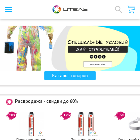
Интернет-магазин стройматериалов
Назад
Каталог товаров
Распродажа - скидки до 60%
-28%
-17%
-16%
Пена монтажная
Пена монтажная
Хомут трубы