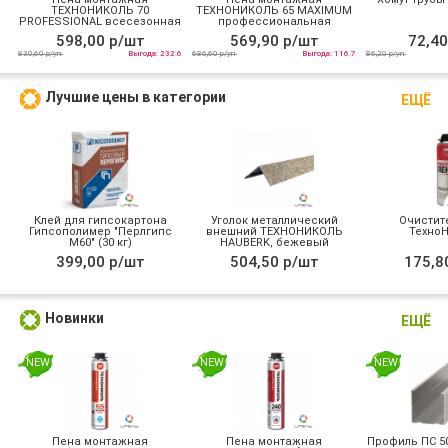
ТЕХНОНИКОЛЬ 70
ТЕХНОНИКОЛЬ 65 MAXIMUM
PROFESSIONAL всесезонная
профессиональная
всесезонная
598,00 р/шт
569,90 р/шт
72,40
830,60 р/уп
Выгода: 232.6
686,60 р/уп
Выгода: 116.7
86,20 р/уп
Лучшие цены в категории
ЕЩЁ
Клей для гипсокартона
Уголок металлический
Очистит
Гипсополимер "Перлгипс
внешний ТЕХНОНИКОЛЬ
Техно
М60" (30 кг)
HAUBERK, бежевый
399,00 р/шт
504,50 р/шт
175,8
Новинки
ЕЩЁ
NEW
NEW
NEW
Пена монтажная
Пена монтажная
Профиль ПС 50