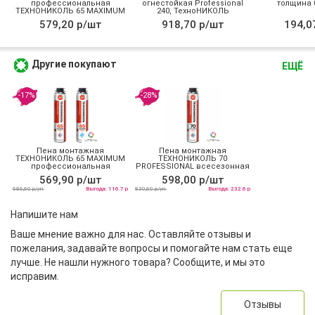
профессиональная
огнестойкая Professional
толщина 0
ТЕХНОНИКОЛЬ 65 MAXIMUM
240, ТехноНИКОЛЬ
зимняя
579,20 р/шт
918,70 р/шт
194,0
Другие покупают
ЕЩЁ
-17%
-28%
Пена монтажная
Пена монтажная
ТЕХНОНИКОЛЬ 65 MAXIMUM
ТЕХНОНИКОЛЬ 70
профессиональная
PROFESSIONAL всесезонная
всесезонная
569,90 р/шт
598,00 р/шт
686,60 р/уп
Выгода: 116.7 р
830,60 р/уп
Выгода: 232.6 р
Напишите нам
Ваше мнение важно для нас. Оставляйте отзывы и
пожелания, задавайте вопросы и помогайте нам стать еще
лучше. Не нашли нужного товара? Сообщите, и мы это
исправим.
Отзывы