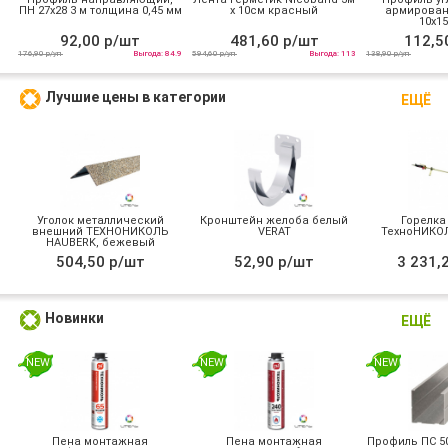
ПН 27х28 3 м толщина 0,45 мм
х 10см красный
армирован
10х15
92,00 р/шт
481,60 р/шт
112,5
176,90 р/уп
Выгода: 84.9
594,60 р/уп
Выгода: 113
138,90 р/уп
Лучшие цены в категории
ЕЩЁ
Уголок металлический
Кронштейн желоба белый
Горелка
внешний ТЕХНОНИКОЛЬ
VERAT
ТехноНИКОЛ
HAUBERK, бежевый
504,50 р/шт
52,90 р/шт
3 231,
Новинки
ЕЩЁ
NEW
NEW
NEW
Пена монтажная
Пена монтажная
Профиль ПС 50