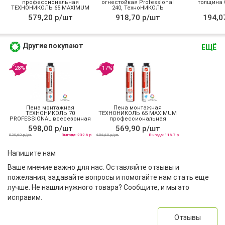
профессиональная
огнестойкая Professional
толщина 0
ТЕХНОНИКОЛЬ 65 MAXIMUM
240, ТехноНИКОЛЬ
зимняя
579,20 р/шт
918,70 р/шт
194,0
Другие покупают
ЕЩЁ
-28%
-17%
Пена монтажная
Пена монтажная
ТЕХНОНИКОЛЬ 70
ТЕХНОНИКОЛЬ 65 MAXIMUM
PROFESSIONAL всесезонная
профессиональная
всесезонная
598,00 р/шт
569,90 р/шт
830,60 р/уп
Выгода: 232.6 р
686,60 р/уп
Выгода: 116.7 р
Напишите нам
Ваше мнение важно для нас. Оставляйте отзывы и
пожелания, задавайте вопросы и помогайте нам стать еще
лучше. Не нашли нужного товара? Сообщите, и мы это
исправим.
Отзывы