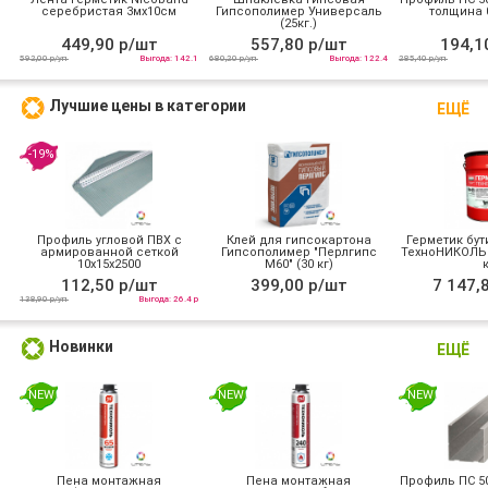
серебристая 3мх10см
Гипсополимер Универсаль
толщина 0
(25кг.)
449,90 р/шт
557,80 р/шт
194,1
592,00 р/уп
Выгода: 142.1
680,20 р/уп
Выгода: 122.4
285,40 р/уп
Лучшие цены в категории
ЕЩЁ
-19%
Профиль угловой ПВХ с
Клей для гипсокартона
Герметик бут
армированной сеткой
Гипсополимер "Перлгипс
ТехноНИКОЛЬ 
10х15x2500
М60" (30 кг)
к
112,50 р/шт
399,00 р/шт
7 147,
138,90 р/уп
Выгода: 26.4 р
Новинки
ЕЩЁ
NEW
NEW
NEW
Пена монтажная
Пена монтажная
Профиль ПС 50