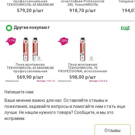
профессиональная
огнестойкая Professional
толщина 0
ТЕХНОНИКОЛЬ 65 MAXIMUM
240, ТехноНИКОЛЬ
зимняя
579,20 р/шт
918,70 р/шт
194,0
Другие покупают
ЕЩЁ
-17%
-28%
Пена монтажная
Пена монтажная
ТЕХНОНИКОЛЬ 65 MAXIMUM
ТЕХНОНИКОЛЬ 70
профессиональная
PROFESSIONAL всесезонная
всесезонная
569,90 р/шт
598,00 р/шт
686,60 р/уп
Выгода: 116.7 р
830,60 р/уп
Выгода: 232.6 р
Напишите нам
Ваше мнение важно для нас. Оставляйте отзывы и
пожелания, задавайте вопросы и помогайте нам стать еще
лучше. Не нашли нужного товара? Сообщите, и мы это
исправим.
Отзывы