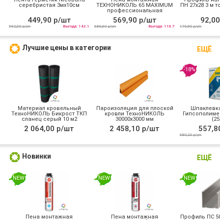
серебристая 3мх10см
ТЕХНОНИКОЛЬ 65 MAXIMUM
ПН 27х28 3 м т
профессиональная
всесезонная
449,90 р/шт
569,90 р/шт
92,00
592,00 р/уп
Выгода: 142.1
686,60 р/уп
Выгода: 116.7
176,90 р/уп
Лучшие цены в категории
ЕЩЁ
-18%
Материал кровельный
Пароизоляция для плоской
Шпаклевка
ТехноНИКОЛЬ Бикрост ТКП
кровли ТехноНИКОЛЬ
Гипсополиме
сланец серый 10 м2
30000х3000 мм
(25
2 064,00 р/шт
2 458,10 р/шт
557,8
680,20 р/уп
Новинки
ЕЩЁ
NEW
NEW
NEW
Пена монтажная
Пена монтажная
Профиль ПС 50