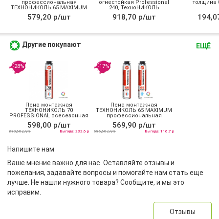
профессиональная
огнестойкая Professional
толщина 0
ТЕХНОНИКОЛЬ 65 MAXIMUM
240, ТехноНИКОЛЬ
зимняя
579,20 р/шт
918,70 р/шт
194,0
Другие покупают
ЕЩЁ
-28%
-17%
Пена монтажная
Пена монтажная
ТЕХНОНИКОЛЬ 70
ТЕХНОНИКОЛЬ 65 MAXIMUM
PROFESSIONAL всесезонная
профессиональная
всесезонная
598,00 р/шт
569,90 р/шт
830,60 р/уп
Выгода: 232.6 р
686,60 р/уп
Выгода: 116.7 р
Напишите нам
Ваше мнение важно для нас. Оставляйте отзывы и
пожелания, задавайте вопросы и помогайте нам стать еще
лучше. Не нашли нужного товара? Сообщите, и мы это
исправим.
Отзывы