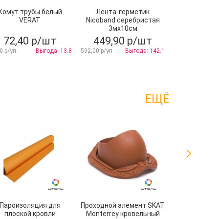
Хомут трубы белый
Лента-герметик
Профиль угл
VERAT
Nicoband серебристая
армированн
3мх10см
10х15
72,40 р/шт
449,90 р/шт
112,50
0 р/уп
Выгода: 13.8
592,00 р/уп
Выгода: 142.1
138,90 р/уп
ЕЩЁ
Пароизоляция для
Проходной элемент SKAT
Пенопол
плоской кровли
Monterrey кровельный
эструдир