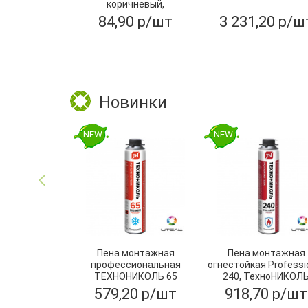
коричневый,
ТехноНИКОЛЬ
84,90 р/шт
3 231,20 р/ш
Новинки
NEW
NEW
Пена монтажная
Пена монтажная
профессиональная
огнестойкая Professi
ТЕХНОНИКОЛЬ 65
240, ТехноНИКОЛ
MAXIMUM зимняя
579,20 р/шт
918,70 р/шт