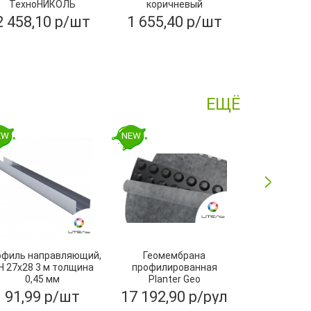
ТехноНИКОЛЬ
коричневый
CARBO
30000х3000 мм
1200x600x20-L
2 458,10 р/шт
1 655,40 р/шт
3 119,10
0,288м
10 830,0
ЕЩЁ
EW
NEW
NEW
офиль направляющий,
Геомембрана
Угол желоба
Н 27х28 3 м толщина
профилированная
ПВХ, Тех
0,45 мм
Planter Geo
2х15м,ТехноНИКОЛЬ
91,99 р/шт
17 192,90 р/рул
252,80