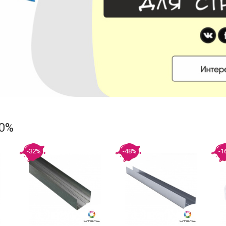
60%
-32%
-48%
-1