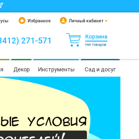
в
нусы
Избранное
Личный кабинет
Корзина
3412) 271-571
Нет товаров
ия
Декор
Инструменты
Сад и досуг