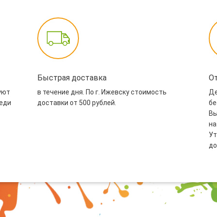
Быстрая доставка
О
уют
в течение дня. По г. Ижевску стоимость
Де
реди
доставки от 500 рублей.
бе
Вы
на
Ут
до