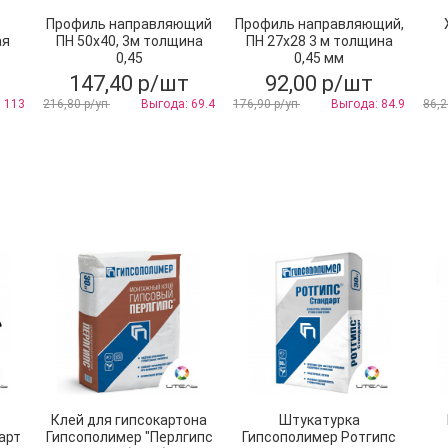
Профиль направляющий
Профиль направляющий,
ая
ПН 50х40, 3м толщина
ПН 27х28 3 м толщина
0,45
0,45 мм
147,40 р/шт
92,00 р/шт
 113
216,80 р/уп
Выгода: 69.4
176,90 р/уп
Выгода: 84.9
86,2
Клей для гипсокартона
Штукатурка
арт
Гипсополимер "Перлгипс
Гипсополимер Ротгипс