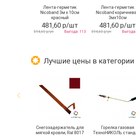
Лента-герметик
Лента-герметик
Nicoband 3м х 10см
Nicoband коричнев
красный
3мх10см
481,60 р/шт
481,60 р/шт
594,60 р/уп
Выгода: 113
594,60 р/уп
Выгода:
Лучшие цены в категории
Снегозадержатель для
Горелка газовая
мягкой кровли, Ral 8017
ТехноНИКОЛЬ станд