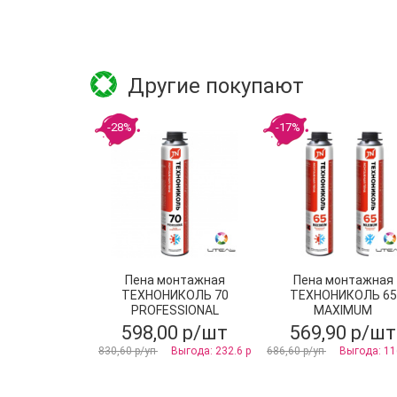
Другие покупают
-28%
-17%
Пена монтажная
Пена монтажная
ТЕХНОНИКОЛЬ 70
ТЕХНОНИКОЛЬ 65
PROFESSIONAL
MAXIMUM
всесезонная
профессиональна
598,00 р/шт
569,90 р/шт
всесезонная
830,60 р/уп
Выгода: 232.6 р
686,60 р/уп
Выгода: 11