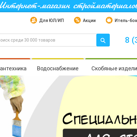
Интернет-магазин стройматериало
Для ЮЛ/ИП
Акции
Итель-бо
8 (
антехника
Водоснабжение
Скобяные издел