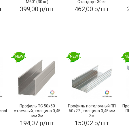
М60" (30 кг)
Стандарт 30 кг
т
399,00 р/шт
462,00 р/шт
NEW
NEW
N
Профиль ПС 50х50
Профиль потолочный ПП
Пр
onal
стоечный, толщина 0,45
60х27 , толщина 0,45 мм
П
Ь
мм 3м
3м
194,07 р/шт
150,02 р/шт