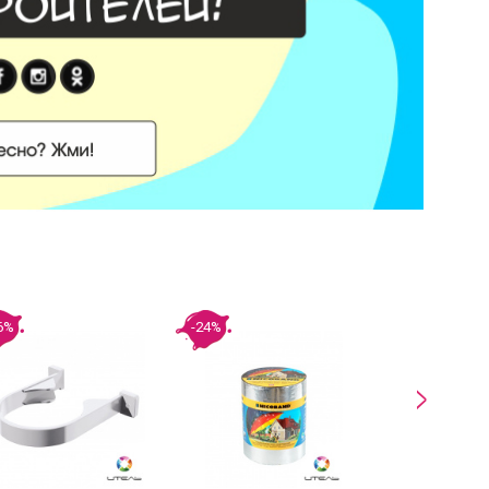
6%
-24%
-19%