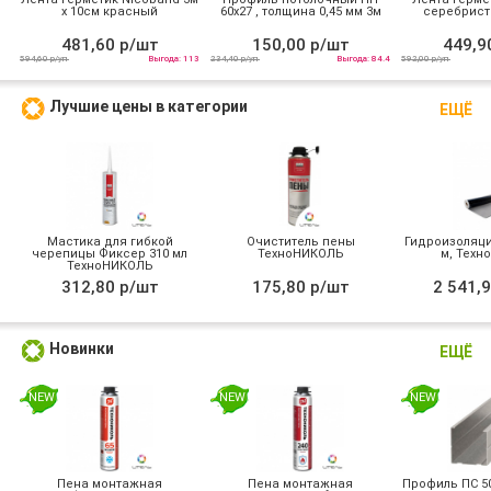
х 10см красный
60х27 , толщина 0,45 мм 3м
серебрист
481,60 р/шт
150,00 р/шт
449,9
594,60 р/уп
Выгода: 113
234,40 р/уп
Выгода: 84.4
592,00 р/уп
Лучшие цены в категории
ЕЩЁ
Мастика для гибкой
Очиститель пены
Гидроизоляция
черепицы Фиксер 310 мл
ТехноНИКОЛЬ
м, Техн
ТехноНИКОЛЬ
312,80 р/шт
175,80 р/шт
2 541,9
Новинки
ЕЩЁ
NEW
NEW
NEW
Пена монтажная
Пена монтажная
Профиль ПС 50