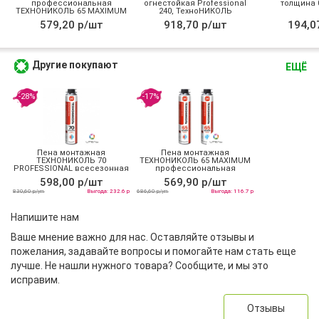
профессиональная
огнестойкая Professional
толщина 0
ТЕХНОНИКОЛЬ 65 MAXIMUM
240, ТехноНИКОЛЬ
зимняя
579,20 р/шт
918,70 р/шт
194,0
Другие покупают
ЕЩЁ
-28%
-17%
Пена монтажная
Пена монтажная
ТЕХНОНИКОЛЬ 70
ТЕХНОНИКОЛЬ 65 MAXIMUM
PROFESSIONAL всесезонная
профессиональная
всесезонная
598,00 р/шт
569,90 р/шт
830,60 р/уп
Выгода: 232.6 р
686,60 р/уп
Выгода: 116.7 р
Напишите нам
Ваше мнение важно для нас. Оставляйте отзывы и
пожелания, задавайте вопросы и помогайте нам стать еще
лучше. Не нашли нужного товара? Сообщите, и мы это
исправим.
Отзывы