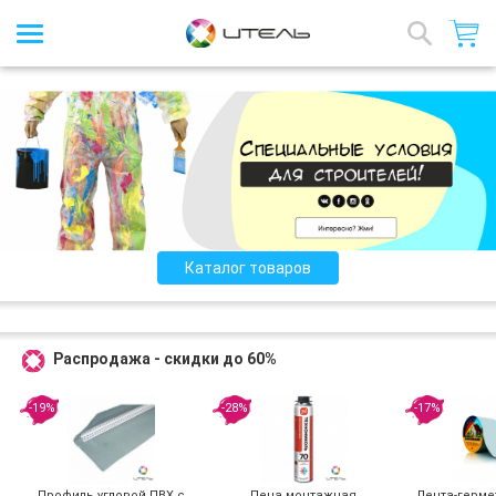
Интернет-магазин стройматериалов
Назад
Каталог товаров
Распродажа - скидки до 60%
-19%
-28%
-17%
Профиль угловой ПВХ с
Пена монтажная
Лента-герме