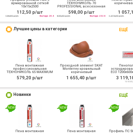
армированной сеткой
ТЕХНОНИКОЛЬ 70
коричневая
10х15x2500
PROFESSIONAL всесезонная
112,50 р/шт
598,00 р/шт
1 057,
138,90 р/уп
Выгода: 26.4
830,60 р/уп
Выгода: 232.6
1 273,60 р/уп
Лучшие цены в категории
ЕЩЁ
Пена монтажная
Проходной элемент SKAT
Пенопол
профессиональная
Monterrey кровельный
эструдирова
ТЕХНОНИКОЛЬ 65 MAXIMUM
коричневый
ECO 1200x600x2
зимняя
0,288
579,20 р/шт
1 655,40 р/шт
3 119,1
10 830,
Новинки
ЕЩЁ
NEW
NEW
NEW
Пена монтажная
Пена монтажная
Профиль ПС 50