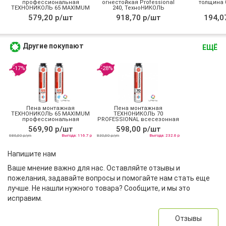
профессиональная
огнестойкая Professional
толщина 0
ТЕХНОНИКОЛЬ 65 MAXIMUM
240, ТехноНИКОЛЬ
зимняя
579,20 р/шт
918,70 р/шт
194,0
Другие покупают
ЕЩЁ
-17%
-28%
Пена монтажная
Пена монтажная
ТЕХНОНИКОЛЬ 65 MAXIMUM
ТЕХНОНИКОЛЬ 70
профессиональная
PROFESSIONAL всесезонная
всесезонная
569,90 р/шт
598,00 р/шт
686,60 р/уп
Выгода: 116.7 р
830,60 р/уп
Выгода: 232.6 р
Напишите нам
Ваше мнение важно для нас. Оставляйте отзывы и
пожелания, задавайте вопросы и помогайте нам стать еще
лучше. Не нашли нужного товара? Сообщите, и мы это
исправим.
Отзывы