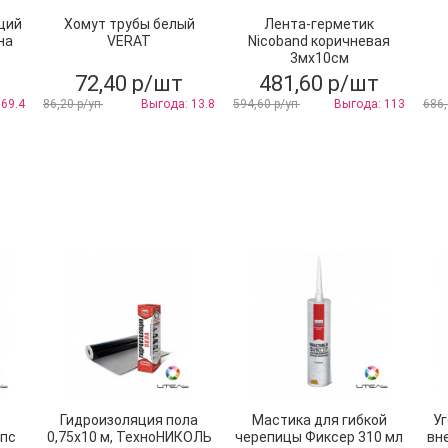
щий
Хомут трубы белый
Лента-герметик
на
VERAT
Nicoband коричневая
3мх10см
72,40 р/шт
481,60 р/шт
 69.4
86,20 р/уп
Выгода: 13.8
594,60 р/уп
Выгода: 113
686,
Гидроизоляция пола
Мастика для гибкой
Уг
ипс
0,75х10 м, ТехноНИКОЛЬ
черепицы Фиксер 310 мл
вн