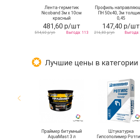
Лента-герметик
Профиль направляю
Nicoband 3м х 10см
ПН 50х40, 3м толщи
красный
0,45
481,60 р/шт
147,40 р/шт
594,60 р/уп
Выгода: 113
216,80 р/уп
Выгода:
Лучшие цены в категории
Праймер битумный
Штукатурка
AquaMast 3 л
Гипсополимер Ротг