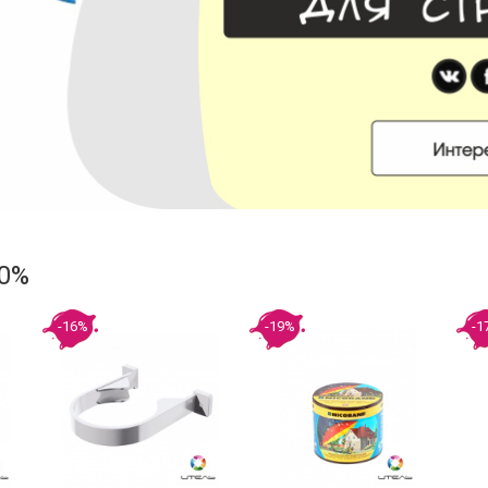
60%
-16%
-19%
-1