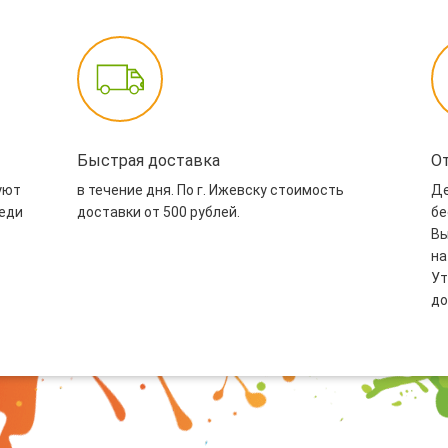
Быстрая доставка
О
уют
в течение дня. По г. Ижевску стоимость
Де
реди
доставки от 500 рублей.
бе
Вы
на
Ут
до