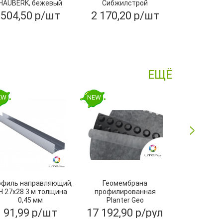
HAUBERK, бежевый
Сибжилстрой
М60" (3
3200х1250х10 мм
504,50 р/шт
2 170,20 р/шт
399,00
ЕЩЁ
EW
NEW
NEW
офиль направляющий,
Геомембрана
Угол желоба
Н 27х28 3 м толщина
профилированная
ПВХ, Тех
0,45 мм
Planter Geo
2х15м,ТехноНИКОЛЬ
91,99 р/шт
17 192,90 р/рул
252,80