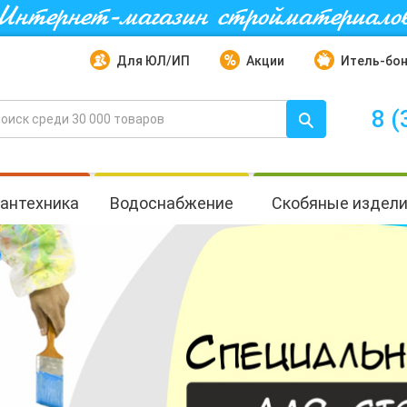
Интернет-магазин стройматериало
Для ЮЛ/ИП
Акции
Итель-бо
8 (
антехника
Водоснабжение
Скобяные издел