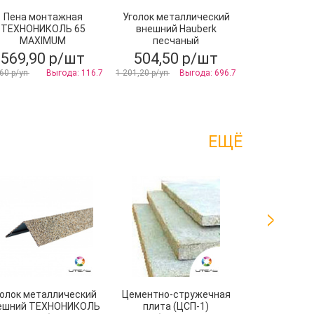
Пена монтажная
Уголок металлический
Лента-г
ТЕХНОНИКОЛЬ 65
внешний Hauberk
Nicoband с
MAXIMUM
песчаный
3мх1
профессиональная
569,90 р/шт
504,50 р/шт
449,90
всесезонная
60 р/уп
Выгода: 116.7
1 201,20 р/уп
Выгода: 696.7
592,00 р/уп
ЕЩЁ
олок металлический
Цементно-стружечная
Клей для ги
ешний ТЕХНОНИКОЛЬ
плита (ЦСП-1)
Гипсополиме