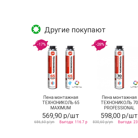
Другие покупают
-17%
-28%
Пена монтажная
Пена монтажная
ТЕХНОНИКОЛЬ 65
ТЕХНОНИКОЛЬ 70
MAXIMUM
PROFESSIONAL
профессиональная
всесезонная
569,90 р/шт
598,00 р/шт
всесезонная
686,60 р/уп
Выгода: 116.7 р
830,60 р/уп
Выгода: 23