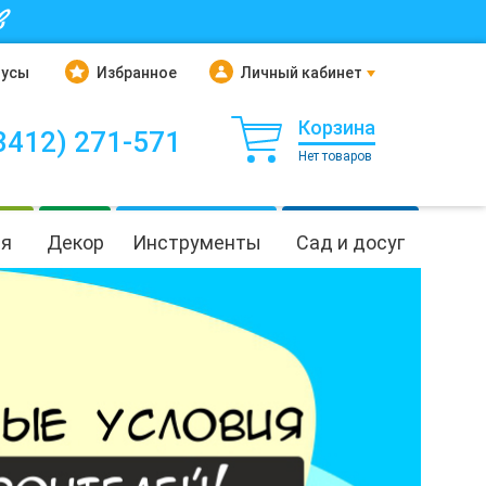
в
нусы
Избранное
Личный кабинет
Корзина
3412) 271-571
Нет товаров
ия
Декор
Инструменты
Сад и досуг