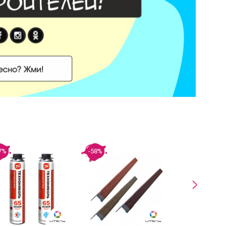
7%
-58%
-24%