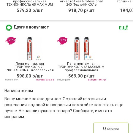
профессиональная
огнестойкая Professional
толщина 0
ТЕХНОНИКОЛЬ 65 MAXIMUM
240, ТехноНИКОЛЬ
зимняя
579,20 р/шт
918,70 р/шт
194,0
Другие покупают
ЕЩЁ
-28%
-17%
Пена монтажная
Пена монтажная
ТЕХНОНИКОЛЬ 70
ТЕХНОНИКОЛЬ 65 MAXIMUM
PROFESSIONAL всесезонная
профессиональная
всесезонная
598,00 р/шт
569,90 р/шт
830,60 р/уп
Выгода: 232.6 р
686,60 р/уп
Выгода: 116.7 р
Напишите нам
Ваше мнение важно для нас. Оставляйте отзывы и
пожелания, задавайте вопросы и помогайте нам стать еще
лучше. Не нашли нужного товара? Сообщите, и мы это
исправим.
Отзывы