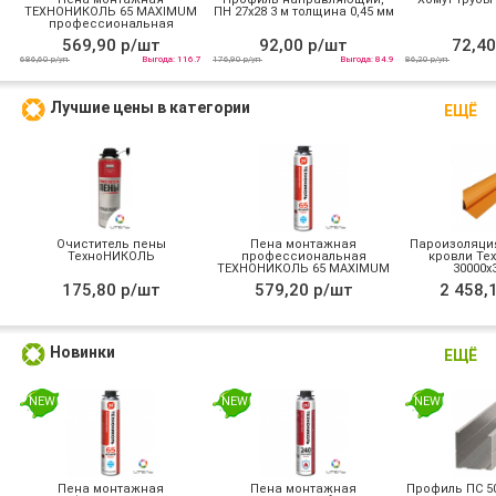
ТЕХНОНИКОЛЬ 65 MAXIMUM
ПН 27х28 3 м толщина 0,45 мм
профессиональная
всесезонная
569,90 р/шт
92,00 р/шт
72,40
686,60 р/уп
Выгода: 116.7
176,90 р/уп
Выгода: 84.9
86,20 р/уп
Лучшие цены в категории
ЕЩЁ
Очиститель пены
Пена монтажная
Пароизоляция
ТехноНИКОЛЬ
профессиональная
кровли Те
ТЕХНОНИКОЛЬ 65 MAXIMUM
30000х
зимняя
175,80 р/шт
579,20 р/шт
2 458,
Новинки
ЕЩЁ
NEW
NEW
NEW
Пена монтажная
Пена монтажная
Профиль ПС 50