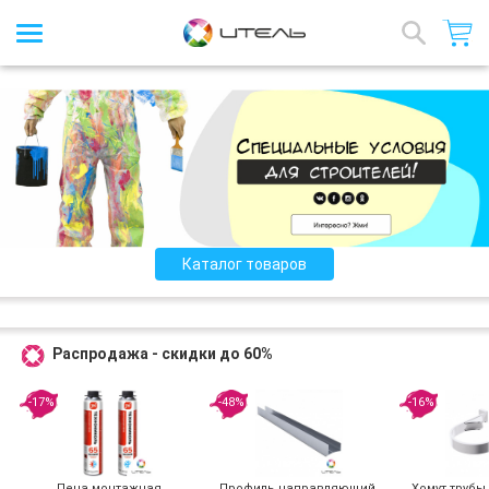
Интернет-магазин стройматериалов
Назад
Каталог товаров
Распродажа - скидки до 60%
-17%
-48%
-16%
Пена монтажная
Профиль направляющий,
Хомут трубы