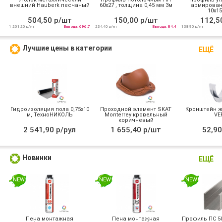
внешний Hauberk песчаный
60х27 , толщина 0,45 мм 3м
армирован
10х15
504,50 р/шт
150,00 р/шт
112,5
1 201,20 р/уп
Выгода: 696.7
234,40 р/уп
Выгода: 84.4
138,90 р/уп
Лучшие цены в категории
ЕЩЁ
Гидроизоляция пола 0,75х10
Проходной элемент SKAT
Кронштейн ж
м, ТехноНИКОЛЬ
Monterrey кровельный
VE
коричневый
2 541,90 р/рул
1 655,40 р/шт
52,90
Новинки
ЕЩЁ
NEW
NEW
NEW
Пена монтажная
Пена монтажная
Профиль ПС 50