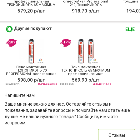
профессиональная
огнестойкая Professional
толщина 0
ТЕХНОНИКОЛЬ 65 MAXIMUM
240, ТехноНИКОЛЬ
зимняя
579,20 р/шт
918,70 р/шт
194,0
Другие покупают
ЕЩЁ
-28%
-17%
Пена монтажная
Пена монтажная
ТЕХНОНИКОЛЬ 70
ТЕХНОНИКОЛЬ 65 MAXIMUM
PROFESSIONAL всесезонная
профессиональная
всесезонная
598,00 р/шт
569,90 р/шт
830,60 р/уп
Выгода: 232.6 р
686,60 р/уп
Выгода: 116.7 р
Напишите нам
Ваше мнение важно для нас. Оставляйте отзывы и
пожелания, задавайте вопросы и помогайте нам стать еще
лучше. Не нашли нужного товара? Сообщите, и мы это
исправим.
Отзывы