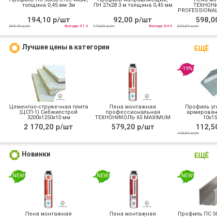
толщина 0,45 мм 3м
ПН 27х28 3 м толщина 0,45 мм
ТЕХНОНИ
PROFESSIONAL
194,10 р/шт
92,00 р/шт
598,0
285,40 р/уп
Выгода: 91.3
176,90 р/уп
Выгода: 84.9
830,60 р/уп
Лучшие цены в категории
ЕЩЁ
-19%
Цементно-стружечная плита
Пена монтажная
Профиль уг
(ЦСП-1) Сибжилстрой
профессиональная
армирован
3200х1250х10 мм
ТЕХНОНИКОЛЬ 65 MAXIMUM
10х15
зимняя
2 170,20 р/шт
579,20 р/шт
112,5
138,90 р/уп
Новинки
ЕЩЁ
NEW
NEW
NEW
Пена монтажная
Пена монтажная
Профиль ПС 50