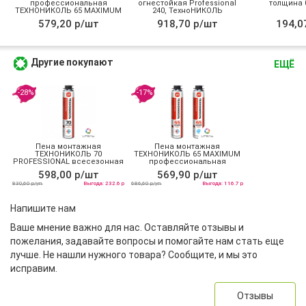
профессиональная
огнестойкая Professional
толщина 0
ТЕХНОНИКОЛЬ 65 MAXIMUM
240, ТехноНИКОЛЬ
зимняя
579,20 р/шт
918,70 р/шт
194,0
Другие покупают
ЕЩЁ
-28%
-17%
Пена монтажная
Пена монтажная
ТЕХНОНИКОЛЬ 70
ТЕХНОНИКОЛЬ 65 MAXIMUM
PROFESSIONAL всесезонная
профессиональная
всесезонная
598,00 р/шт
569,90 р/шт
830,60 р/уп
Выгода: 232.6 р
686,60 р/уп
Выгода: 116.7 р
Напишите нам
Ваше мнение важно для нас. Оставляйте отзывы и
пожелания, задавайте вопросы и помогайте нам стать еще
лучше. Не нашли нужного товара? Сообщите, и мы это
исправим.
Отзывы