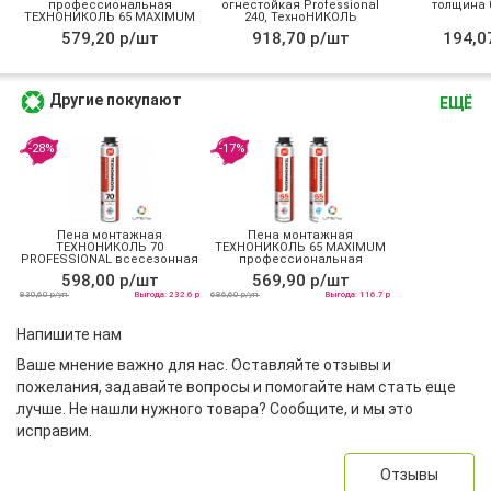
профессиональная
огнестойкая Professional
толщина 0
ТЕХНОНИКОЛЬ 65 MAXIMUM
240, ТехноНИКОЛЬ
зимняя
579,20 р/шт
918,70 р/шт
194,0
Другие покупают
ЕЩЁ
-28%
-17%
Пена монтажная
Пена монтажная
ТЕХНОНИКОЛЬ 70
ТЕХНОНИКОЛЬ 65 MAXIMUM
PROFESSIONAL всесезонная
профессиональная
всесезонная
598,00 р/шт
569,90 р/шт
830,60 р/уп
Выгода: 232.6 р
686,60 р/уп
Выгода: 116.7 р
Напишите нам
Ваше мнение важно для нас. Оставляйте отзывы и
пожелания, задавайте вопросы и помогайте нам стать еще
лучше. Не нашли нужного товара? Сообщите, и мы это
исправим.
Отзывы