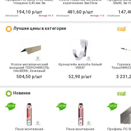
толщина 0,45 мм 3м
коричневая 3мх10см
50х40, 3м т
194,10 р/шт
481,60 р/шт
147,4
285,40 р/уп
Выгода: 91.3
594,60 р/уп
Выгода: 113
216,80 р/уп
Лучшие цены в категории
ЕЩЁ
Уголок металлический
Кронштейн желоба белый
Горелка
внешний ТЕХНОНИКОЛЬ
VERAT
ТехноНИКОЛ
HAUBERK, бежевый
504,50 р/шт
52,90 р/шт
3 231,
Новинки
ЕЩЁ
NEW
NEW
NEW
Пена монтажная
Пена монтажная
Профиль ПС 50