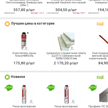
Гипсополимер Универсаль
внешний Hauberk песчаный
толщина 0
(25кг.)
557,80 р/шт
504,50 р/шт
194,1
680,20 р/уп
Выгода: 122.4
1 201,20 р/уп
Выгода: 696.7
285,40 р/уп
Лучшие цены в категории
ЕЩЁ
Очиститель пены
Цементно-стружечная плита
Снегозадер
ТехноНИКОЛЬ
(ЦСП-1) Сибжилстрой
мягкой кров
3200х1250х10 мм
коричневый,
175,80 р/шт
2 170,20 р/шт
84,90
Новинки
ЕЩЁ
NEW
NEW
NEW
Пена монтажная
Пена монтажная
Профиль ПС 50