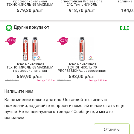
профессиональная
огнестойкая Professional
толщина 0
ТЕХНОНИКОЛЬ 65 MAXIMUM
240, ТехноНИКОЛЬ
зимняя
579,20 р/шт
918,70 р/шт
194,0
Другие покупают
ЕЩЁ
-17%
-28%
Пена монтажная
Пена монтажная
ТЕХНОНИКОЛЬ 65 MAXIMUM
ТЕХНОНИКОЛЬ 70
профессиональная
PROFESSIONAL всесезонная
всесезонная
569,90 р/шт
598,00 р/шт
686,60 р/уп
Выгода: 116.7 р
830,60 р/уп
Выгода: 232.6 р
Напишите нам
Ваше мнение важно для нас. Оставляйте отзывы и
пожелания, задавайте вопросы и помогайте нам стать еще
лучше. Не нашли нужного товара? Сообщите, и мы это
исправим.
Отзывы