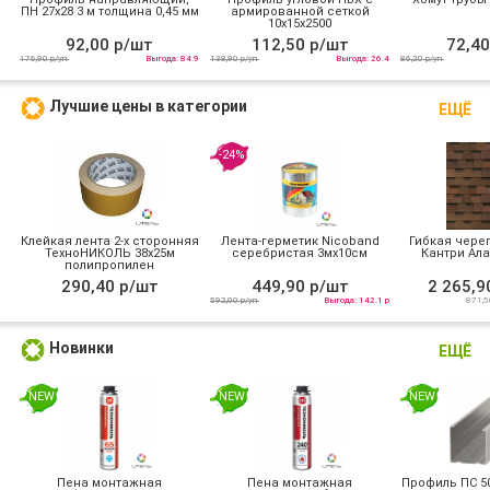
ПН 27х28 3 м толщина 0,45 мм
армированной сеткой
10х15x2500
92,00 р/шт
112,50 р/шт
72,40
176,90 р/уп
Выгода: 84.9
138,90 р/уп
Выгода: 26.4
86,20 р/уп
Лучшие цены в категории
ЕЩЁ
-24%
Клейкая лента 2-х сторонняя
Лента-герметик Nicoband
Гибкая череп
ТехноНИКОЛЬ 38х25м
серебристая 3мх10см
Кантри Ала
полипропилен
290,40 р/шт
449,90 р/шт
2 265,9
592,00 р/уп
Выгода: 142.1 р
871,5
Новинки
ЕЩЁ
NEW
NEW
NEW
Пена монтажная
Пена монтажная
Профиль ПС 50