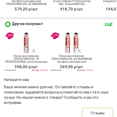
профессиональная
огнестойкая Professional
толщина 0
ТЕХНОНИКОЛЬ 65 MAXIMUM
240, ТехноНИКОЛЬ
зимняя
579,20 р/шт
918,70 р/шт
194,0
Другие покупают
ЕЩЁ
-28%
-17%
Пена монтажная
Пена монтажная
ТЕХНОНИКОЛЬ 70
ТЕХНОНИКОЛЬ 65 MAXIMUM
PROFESSIONAL всесезонная
профессиональная
всесезонная
598,00 р/шт
569,90 р/шт
830,60 р/уп
Выгода: 232.6 р
686,60 р/уп
Выгода: 116.7 р
Напишите нам
Ваше мнение важно для нас. Оставляйте отзывы и
пожелания, задавайте вопросы и помогайте нам стать еще
лучше. Не нашли нужного товара? Сообщите, и мы это
исправим.
Отзывы