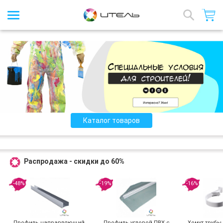
Интернет-магазин стройматериалов
Назад
Каталог товаров
Распродажа - скидки до 60%
-48%
-19%
-16%
Профиль направляющий,
Профиль угловой ПВХ с
Хомут трубы