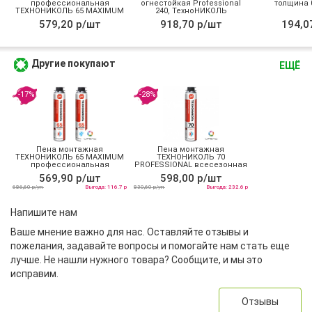
профессиональная
огнестойкая Professional
толщина 0
ТЕХНОНИКОЛЬ 65 MAXIMUM
240, ТехноНИКОЛЬ
зимняя
579,20 р/шт
918,70 р/шт
194,0
Другие покупают
ЕЩЁ
-17%
-28%
Пена монтажная
Пена монтажная
ТЕХНОНИКОЛЬ 65 MAXIMUM
ТЕХНОНИКОЛЬ 70
профессиональная
PROFESSIONAL всесезонная
всесезонная
569,90 р/шт
598,00 р/шт
686,60 р/уп
Выгода: 116.7 р
830,60 р/уп
Выгода: 232.6 р
Напишите нам
Ваше мнение важно для нас. Оставляйте отзывы и
пожелания, задавайте вопросы и помогайте нам стать еще
лучше. Не нашли нужного товара? Сообщите, и мы это
исправим.
Отзывы