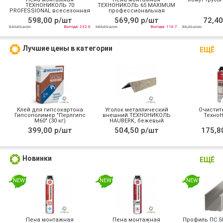
ТЕХНОНИКОЛЬ 70
ТЕХНОНИКОЛЬ 65 MAXIMUM
PROFESSIONAL всесезонная
профессиональная
всесезонная
598,00 р/шт
569,90 р/шт
72,40
830,60 р/уп
Выгода: 232.6
686,60 р/уп
Выгода: 116.7
86,20 р/уп
Лучшие цены в категории
ЕЩЁ
Клей для гипсокартона
Уголок металлический
Очистит
Гипсополимер "Перлгипс
внешний ТЕХНОНИКОЛЬ
Техно
М60" (30 кг)
HAUBERK, бежевый
399,00 р/шт
504,50 р/шт
175,8
Новинки
ЕЩЁ
NEW
NEW
NEW
Пена монтажная
Пена монтажная
Профиль ПС 50