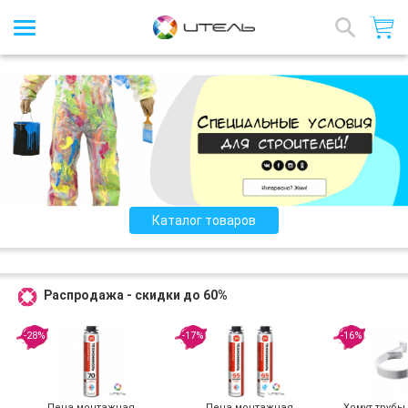
Интернет-магазин стройматериалов
Назад
Каталог товаров
Распродажа - скидки до 60%
-28%
-17%
-16%
Пена монтажная
Пена монтажная
Хомут трубы