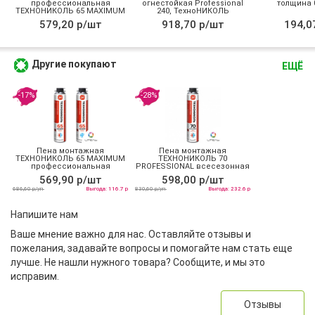
профессиональная
огнестойкая Professional
толщина 0
ТЕХНОНИКОЛЬ 65 MAXIMUM
240, ТехноНИКОЛЬ
зимняя
579,20 р/шт
918,70 р/шт
194,0
Другие покупают
ЕЩЁ
-17%
-28%
Пена монтажная
Пена монтажная
ТЕХНОНИКОЛЬ 65 MAXIMUM
ТЕХНОНИКОЛЬ 70
профессиональная
PROFESSIONAL всесезонная
всесезонная
569,90 р/шт
598,00 р/шт
686,60 р/уп
Выгода: 116.7 р
830,60 р/уп
Выгода: 232.6 р
Напишите нам
Ваше мнение важно для нас. Оставляйте отзывы и
пожелания, задавайте вопросы и помогайте нам стать еще
лучше. Не нашли нужного товара? Сообщите, и мы это
исправим.
Отзывы