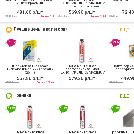
х 10см красный
ТЕХНОНИКОЛЬ 65 MAXIMUM
профессиональная
всесезонная
481,60 р/шт
569,90 р/шт
72,40
594,60 р/уп
Выгода: 113
686,60 р/уп
Выгода: 116.7
86,20 р/уп
Лучшие цены в категории
ЕЩЁ
-18%
-24%
Шпаклевка гипсовая
Пена монтажная
Лента-герме
Гипсополимер Универсаль
профессиональная
серебрист
(25кг.)
ТЕХНОНИКОЛЬ 65 MAXIMUM
зимняя
557,80 р/шт
579,20 р/шт
449,9
680,20 р/уп
Выгода: 122.4 р
592,00 р/уп
Новинки
ЕЩЁ
NEW
NEW
NEW
Пена монтажная
Пена монтажная
Профиль ПС 50