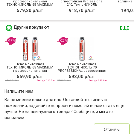
профессиональная
огнестойкая Professional
толщина 0
ТЕХНОНИКОЛЬ 65 MAXIMUM
240, ТехноНИКОЛЬ
зимняя
579,20 р/шт
918,70 р/шт
194,0
Другие покупают
ЕЩЁ
-17%
-28%
Пена монтажная
Пена монтажная
ТЕХНОНИКОЛЬ 65 MAXIMUM
ТЕХНОНИКОЛЬ 70
профессиональная
PROFESSIONAL всесезонная
всесезонная
569,90 р/шт
598,00 р/шт
686,60 р/уп
Выгода: 116.7 р
830,60 р/уп
Выгода: 232.6 р
Напишите нам
Ваше мнение важно для нас. Оставляйте отзывы и
пожелания, задавайте вопросы и помогайте нам стать еще
лучше. Не нашли нужного товара? Сообщите, и мы это
исправим.
Отзывы