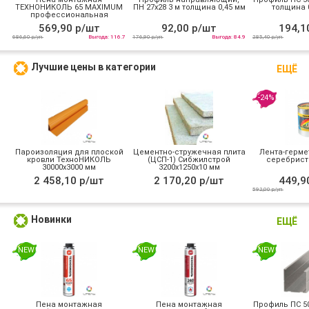
ТЕХНОНИКОЛЬ 65 MAXIMUM
ПН 27х28 3 м толщина 0,45 мм
толщина 0
профессиональная
всесезонная
569,90 р/шт
92,00 р/шт
194,1
686,60 р/уп
Выгода: 116.7
176,90 р/уп
Выгода: 84.9
285,40 р/уп
Лучшие цены в категории
ЕЩЁ
-24%
Пароизоляция для плоской
Цементно-стружечная плита
Лента-герме
кровли ТехноНИКОЛЬ
(ЦСП-1) Сибжилстрой
серебрист
30000х3000 мм
3200х1250х10 мм
2 458,10 р/шт
2 170,20 р/шт
449,9
592,00 р/уп
Новинки
ЕЩЁ
NEW
NEW
NEW
Пена монтажная
Пена монтажная
Профиль ПС 50