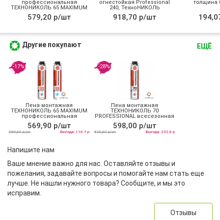
профессиональная
огнестойкая Professional
толщина 0
ТЕХНОНИКОЛЬ 65 MAXIMUM
240, ТехноНИКОЛЬ
зимняя
579,20 р/шт
918,70 р/шт
194,0
Другие покупают
ЕЩЁ
-17%
-28%
Пена монтажная
Пена монтажная
ТЕХНОНИКОЛЬ 65 MAXIMUM
ТЕХНОНИКОЛЬ 70
профессиональная
PROFESSIONAL всесезонная
всесезонная
569,90 р/шт
598,00 р/шт
686,60 р/уп
Выгода: 116.7 р
830,60 р/уп
Выгода: 232.6 р
Напишите нам
Ваше мнение важно для нас. Оставляйте отзывы и
пожелания, задавайте вопросы и помогайте нам стать еще
лучше. Не нашли нужного товара? Сообщите, и мы это
исправим.
Отзывы