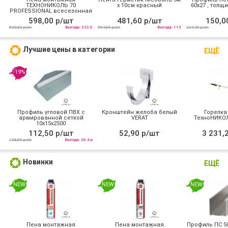
ТЕХНОНИКОЛЬ 70
х 10см красный
60х27 , толщи
PROFESSIONAL всесезонная
598,00 р/шт
481,60 р/шт
150,0
830,60 р/уп
Выгода: 232.6
594,60 р/уп
Выгода: 113
234,40 р/уп
Лучшие цены в категории
ЕЩЁ
-19%
Профиль угловой ПВХ с
Кронштейн желоба белый
Горелка
армированной сеткой
VERAT
ТехноНИКОЛ
10х15x2500
112,50 р/шт
52,90 р/шт
3 231,
138,90 р/уп
Выгода: 26.4 р
Новинки
ЕЩЁ
NEW
NEW
NEW
Пена монтажная
Пена монтажная
Профиль ПС 50