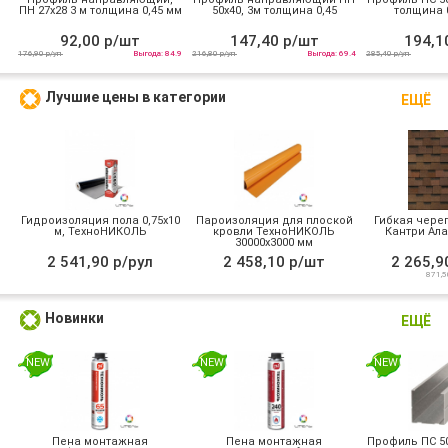
ПН 27х28 3 м толщина 0,45 мм
50х40, 3м толщина 0,45
толщина 0
92,00 р/шт
147,40 р/шт
194,1
176,90 р/уп
Выгода: 84.9
216,80 р/уп
Выгода: 69.4
285,40 р/уп
Лучшие цены в категории
ЕЩЁ
Гидроизоляция пола 0,75х10
Пароизоляция для плоской
Гибкая череп
м, ТехноНИКОЛЬ
кровли ТехноНИКОЛЬ
Кантри Ала
30000х3000 мм
2 541,90 р/рул
2 458,10 р/шт
2 265,9
871,5
Новинки
ЕЩЁ
NEW
NEW
NEW
Пена монтажная
Пена монтажная
Профиль ПС 50