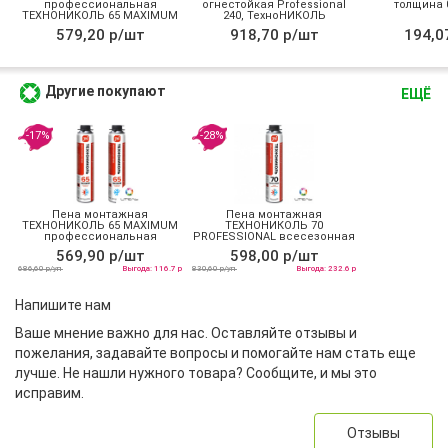
профессиональная
огнестойкая Professional
толщина 0
ТЕХНОНИКОЛЬ 65 MAXIMUM
240, ТехноНИКОЛЬ
зимняя
579,20 р/шт
918,70 р/шт
194,0
Другие покупают
ЕЩЁ
-17%
-28%
Пена монтажная
Пена монтажная
ТЕХНОНИКОЛЬ 65 MAXIMUM
ТЕХНОНИКОЛЬ 70
профессиональная
PROFESSIONAL всесезонная
всесезонная
569,90 р/шт
598,00 р/шт
686,60 р/уп
Выгода: 116.7 р
830,60 р/уп
Выгода: 232.6 р
Напишите нам
Ваше мнение важно для нас. Оставляйте отзывы и
пожелания, задавайте вопросы и помогайте нам стать еще
лучше. Не нашли нужного товара? Сообщите, и мы это
исправим.
Отзывы