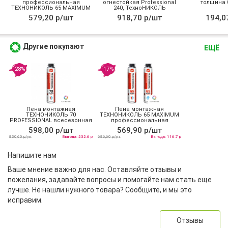
профессиональная
огнестойкая Professional
толщина 0
ТЕХНОНИКОЛЬ 65 MAXIMUM
240, ТехноНИКОЛЬ
зимняя
579,20 р/шт
918,70 р/шт
194,0
Другие покупают
ЕЩЁ
-28%
-17%
Пена монтажная
Пена монтажная
ТЕХНОНИКОЛЬ 70
ТЕХНОНИКОЛЬ 65 MAXIMUM
PROFESSIONAL всесезонная
профессиональная
всесезонная
598,00 р/шт
569,90 р/шт
830,60 р/уп
Выгода: 232.6 р
686,60 р/уп
Выгода: 116.7 р
Напишите нам
Ваше мнение важно для нас. Оставляйте отзывы и
пожелания, задавайте вопросы и помогайте нам стать еще
лучше. Не нашли нужного товара? Сообщите, и мы это
исправим.
Отзывы