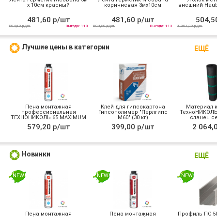
х 10см красный
коричневая 3мх10см
внешний Haub
481,60 р/шт
481,60 р/шт
504,5
594,60 р/уп
Выгода: 113
594,60 р/уп
Выгода: 113
1 201,20 р/уп
Лучшие цены в категории
ЕЩЁ
Пена монтажная
Клей для гипсокартона
Материал 
профессиональная
Гипсополимер "Перлгипс
ТехноНИКОЛЬ
ТЕХНОНИКОЛЬ 65 MAXIMUM
М60" (30 кг)
сланец се
зимняя
579,20 р/шт
399,00 р/шт
2 064,
Новинки
ЕЩЁ
NEW
NEW
NEW
Пена монтажная
Пена монтажная
Профиль ПС 50