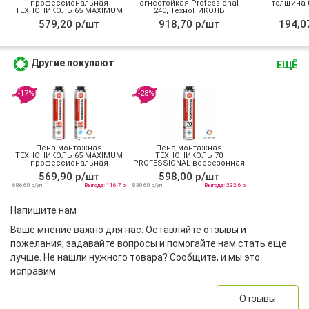
профессиональная
огнестойкая Professional
толщина 0
ТЕХНОНИКОЛЬ 65 MAXIMUM
240, ТехноНИКОЛЬ
зимняя
579,20 р/шт
918,70 р/шт
194,0
Другие покупают
ЕЩЁ
-17%
-28%
Пена монтажная
Пена монтажная
ТЕХНОНИКОЛЬ 65 MAXIMUM
ТЕХНОНИКОЛЬ 70
профессиональная
PROFESSIONAL всесезонная
всесезонная
569,90 р/шт
598,00 р/шт
686,60 р/уп
Выгода: 116.7 р
830,60 р/уп
Выгода: 232.6 р
Напишите нам
Ваше мнение важно для нас. Оставляйте отзывы и
пожелания, задавайте вопросы и помогайте нам стать еще
лучше. Не нашли нужного товара? Сообщите, и мы это
исправим.
Отзывы