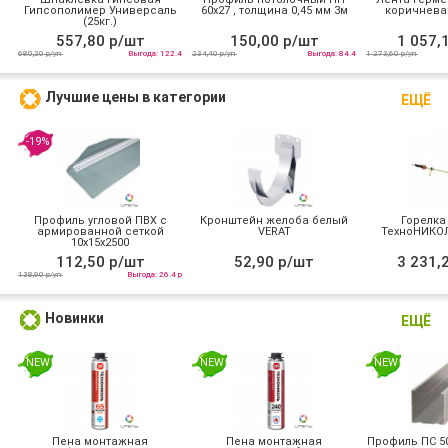
Гипсополимер Универсаль
60х27 , толщина 0,45 мм 3м
коричневая
(25кг.)
557,80 р/шт
150,00 р/шт
1 057,
680,20 р/уп
Выгода: 122.4
234,40 р/уп
Выгода: 84.4
1 273,60 р/уп
Лучшие цены в категории
ЕЩЁ
-19%
Профиль угловой ПВХ с
Кронштейн желоба белый
Горелка
армированной сеткой
VERAT
ТехноНИКОЛ
10х15x2500
112,50 р/шт
52,90 р/шт
3 231,
138,90 р/уп
Выгода: 26.4 р
Новинки
ЕЩЁ
NEW
NEW
NEW
Пена монтажная
Пена монтажная
Профиль ПС 50