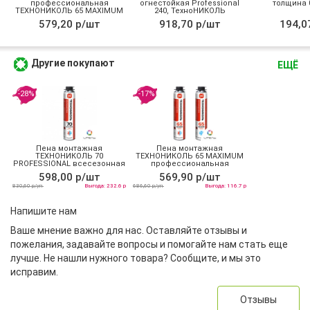
профессиональная
огнестойкая Professional
толщина 0
ТЕХНОНИКОЛЬ 65 MAXIMUM
240, ТехноНИКОЛЬ
зимняя
579,20 р/шт
918,70 р/шт
194,0
Другие покупают
ЕЩЁ
-28%
-17%
Пена монтажная
Пена монтажная
ТЕХНОНИКОЛЬ 70
ТЕХНОНИКОЛЬ 65 MAXIMUM
PROFESSIONAL всесезонная
профессиональная
всесезонная
598,00 р/шт
569,90 р/шт
830,60 р/уп
Выгода: 232.6 р
686,60 р/уп
Выгода: 116.7 р
Напишите нам
Ваше мнение важно для нас. Оставляйте отзывы и
пожелания, задавайте вопросы и помогайте нам стать еще
лучше. Не нашли нужного товара? Сообщите, и мы это
исправим.
Отзывы