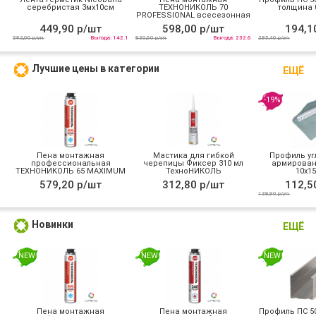
серебристая 3мх10см
ТЕХНОНИКОЛЬ 70
толщина 0
PROFESSIONAL всесезонная
449,90 р/шт
598,00 р/шт
194,1
592,00 р/уп
Выгода: 142.1
830,60 р/уп
Выгода: 232.6
285,40 р/уп
Лучшие цены в категории
ЕЩЁ
-19%
Пена монтажная
Мастика для гибкой
Профиль уг
профессиональная
черепицы Фиксер 310 мл
армирован
ТЕХНОНИКОЛЬ 65 MAXIMUM
ТехноНИКОЛЬ
10х15
зимняя
579,20 р/шт
312,80 р/шт
112,5
138,90 р/уп
Новинки
ЕЩЁ
NEW
NEW
NEW
Пена монтажная
Пена монтажная
Профиль ПС 50