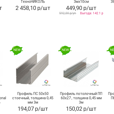
ТехноНИКОЛЬ
3мх10см
3
30000х3000 мм
т
2 458,10 р/шт
449,90 р/шт
592,00 р/уп
Выгода: 142.1 р
NEW
NEW
N
Профиль ПС 50х50
Профиль потолочный ПП
Пр
onal
стоечный, толщина 0,45
60х27 , толщина 0,45 мм
П
Ь
мм 3м
3м
194,07 р/шт
150,02 р/шт