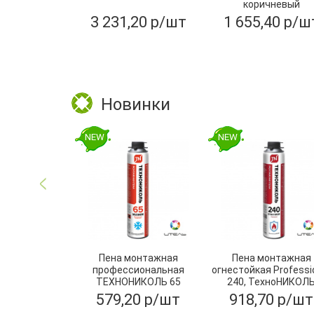
коричневый
3 231,20 р/шт
1 655,40 р/ш
Новинки
NEW
NEW
Пена монтажная
Пена монтажная
профессиональная
огнестойкая Professi
ТЕХНОНИКОЛЬ 65
240, ТехноНИКОЛ
MAXIMUM зимняя
579,20 р/шт
918,70 р/шт