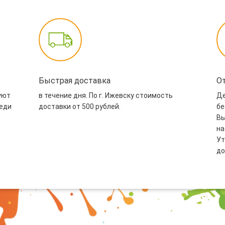
Быстрая доставка
О
уют
в течение дня. По г. Ижевску стоимость
Де
реди
доставки от 500 рублей.
бе
Вы
на
Ут
до