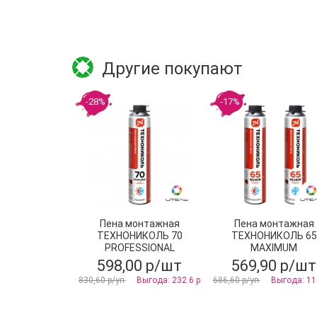
Другие покупают
-28%
-17%
Пена монтажная
Пена монтажная
ТЕХНОНИКОЛЬ 70
ТЕХНОНИКОЛЬ 65
PROFESSIONAL
MAXIMUM
всесезонная
профессиональна
598,00 р/шт
569,90 р/шт
всесезонная
830,60 р/уп
Выгода: 232.6 р
686,60 р/уп
Выгода: 11