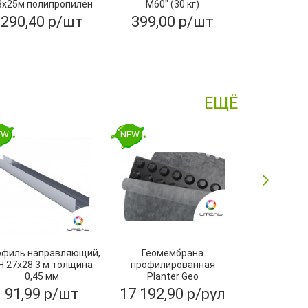
8х25м полипропилен
М60" (30 кг)
ТЕХНОНИ
MAXIMUM
290,40 р/шт
399,00 р/шт
579,20
ЕЩЁ
EW
NEW
NEW
офиль направляющий,
Геомембрана
Угол желоба
Н 27х28 3 м толщина
профилированная
ПВХ, Тех
0,45 мм
Planter Geo
2х15м,ТехноНИКОЛЬ
91,99 р/шт
17 192,90 р/рул
252,80