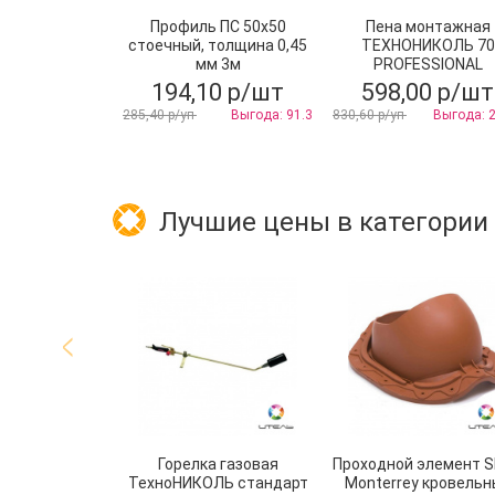
Профиль ПС 50х50
Пена монтажная
стоечный, толщина 0,45
ТЕХНОНИКОЛЬ 70
мм 3м
PROFESSIONAL
всесезонная
194,10 р/шт
598,00 р/шт
285,40 р/уп
Выгода: 91.3
830,60 р/уп
Выгода: 
Лучшие цены в категории
Горелка газовая
Проходной элемент 
ТехноНИКОЛЬ стандарт
Monterrey кровельн