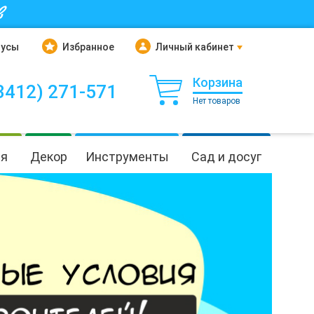
в
нусы
Избранное
Личный кабинет
Корзина
3412) 271-571
Нет товаров
ия
Декор
Инструменты
Сад и досуг