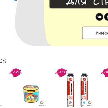
60%
-19%
-17%
-1