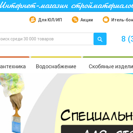
Интернет-магазин стройматериало
Для ЮЛ/ИП
Акции
Итель-бо
8 (
антехника
Водоснабжение
Скобяные издел