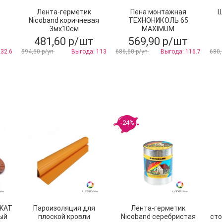
Лента-герметик
Пена монтажная
Ш
Nicoband коричневая
ТЕХНОНИКОЛЬ 65
3мх10см
MAXIMUM
профессиональная
481,60 р/шт
569,90 р/шт
всесезонная
232.6
594,60 р/уп
Выгода: 113
686,60 р/уп
Выгода: 116.7
680,
-24%
SKAT
Пароизоляция для
Лента-герметик
ый
плоской кровли
Nicoband серебристая
сто