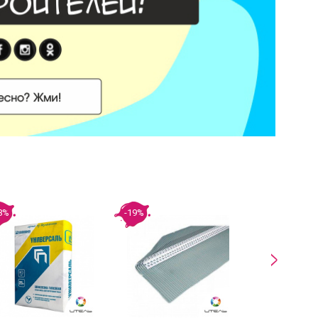
8%
-19%
-24%