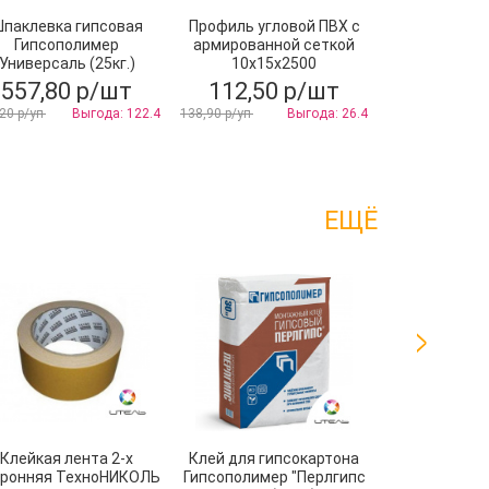
паклевка гипсовая
Профиль угловой ПВХ с
Лента-г
Гипсополимер
армированной сеткой
Nicoband с
Универсаль (25кг.)
10х15x2500
3мх1
557,80 р/шт
112,50 р/шт
449,90
20 р/уп
Выгода: 122.4
138,90 р/уп
Выгода: 26.4
592,00 р/уп
ЕЩЁ
Клейкая лента 2-х
Клей для гипсокартона
Пена мо
ронняя ТехноНИКОЛЬ
Гипсополимер "Перлгипс
професси