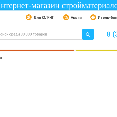
нтернет-магазин стройматериал
Для ЮЛ/ИП
Акции
Итель-бо
8 (
ы