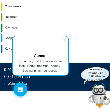
О магазине
Гарантия
Контакты
Вопрос-ответ
Как стать поставщиком
Лилия
Здравствуйте! Готова помочь
Вам. Напишите мне, если у
© 2016-2026 Итель
Вас появятся вопросы.
Доставим в
понедельник
8 (3412) 271-571
(10.08.2026) со
склада в Ижевске
info@myitel.ru