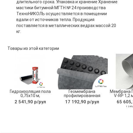
длительного срока. Упаковка и хранение Хранение
мастики битумной МГТН № 24 производства
ТехноНИКОЛЬ осуществляется в помещении
вдали от источников тепла. Продукция
поставляется в металлических ведрах массой 20
кг.
Товары из этой категории
Гидроизоляция пола
Геомембрана
Мембрана П
0,75х10 м,
профилированная
V-RP 1,2 
ТехноНИКОЛЬ
Planter Geo
2,10
2 541,90 р/рул
17 192,90 р/рул
65 605,
2х15м,ТехноНИКОЛЬ
1 249,