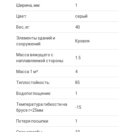
Ширина, мм:
1
Цвет:
серый
Вес, кг:
40
Элементы зданий и
Кровля
сооружений:
Масса вяжущего с
1.5
наплавляемой стороны:
Масса 1 м²:
4
Теплостойкость:
85
Водопоглощение:
1
Температура гибкости на
-15
брусе r=25мм:
Потеря посыпки:
1
Срок службы:
10