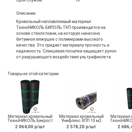
Описание
Кровельный наплавляемый материал
ТехноНИКОЛЬ БИПОЛЬ ТКП производится на
основе стеклоткани, на которую нанесено
битумное вяжущее с полимерами высокого
качества. Это придает материалу прочность и
надежность. Сланцевая посыпка защищает рулон
от разрушающего воздействия ультрафиолета.
Товары из этой категории
Материал кровельный
Материал кровельный
Материал 
ТехноНИКОЛЬ Бикрост
Унифлекс ХПП 10 м2
ТехноНИКО
ТКП сланец серый 10
ТПП 
2 064,00 р/шт
2 578,20 р/шт
2 686,
м2