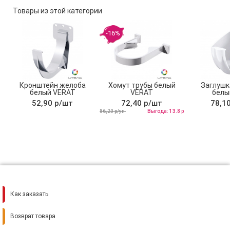
Товары из этой категории
-16%
Кронштейн желоба
Хомут трубы белый
Заглушк
белый VERAT
VERAT
белы
Техни
52,90 р/шт
72,40 р/шт
78,1
86,20 р/уп
Выгода: 13.8 р
Как заказать
Возврат товара