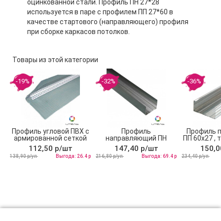
оцинкованной стали. Профиль ПН 27*28
используется в паре с профилем ПП 27*60 в
качестве стартового (направляющего) профиля
при сборке каркасов потолков.
Товары из этой категории
-19%
-32%
-36%
Профиль угловой ПВХ с
Профиль
Профиль 
армированной сеткой
направляющий ПН
ПП 60х27 , 
10х15x2500
50х40, 3м толщина 0,45
мм
112,50 р/шт
147,40 р/шт
150,0
138,90 р/уп
Выгода: 26.4 р
216,80 р/уп
Выгода: 69.4 р
234,40 р/уп