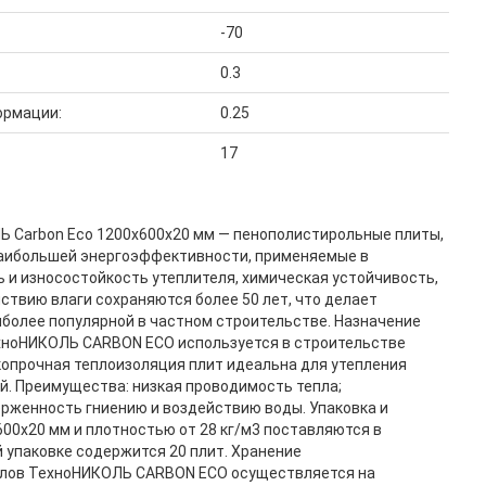
-70
0.3
ормации:
0.25
17
 Carbon Eco 1200x600x20 мм — пенополистирольные плиты,
аибольшей энергоэффективности, применяемые в
 и износостойкость утеплителя, химическая устойчивость,
ствию влаги сохраняются более 50 лет, что делает
более популярной в частном строительстве. Назначение
хноНИКОЛЬ CARBON ECO используется в строительстве
копрочная теплоизоляция плит идеальна для утепления
й. Преимущества: низкая проводимость тепла;
ерженность гниению и воздействию воды. Упаковка и
00x20 мм и плотностью от 28 кг/м3 поставляются в
й упаковке содержится 20 плит. Хранение
алов ТехноНИКОЛЬ CARBON ECO осуществляется на