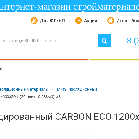
нтернет-магазин стройматериал
Для ЮЛ/ИП
Акции
Итель-бо
8 (
ы
золяционные материалы
Плиты изоляционные
0x20-L (20 плит., 0,288м3) м3
дированный CARBON ECO 1200x60