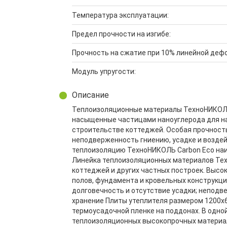
Температура эксплуатации:
Предел прочности на изгибе:
Прочность на сжатие при 10% линейной деф
Модуль упругости:
Описание
Теплоизоляционные материалы ТехноНИКОЛЬ
насыщенные частицами наноуглерода для н
строительстве коттеджей. Особая прочность
неподверженность гниению, усадке и воздей
теплоизоляцию ТехноНИКОЛЬ Carbon Eco наи
Линейка теплоизоляционных материалов Те
коттеджей и других частных построек. Высо
полов, фундамента и кровельных конструкци
долговечность и отсутствие усадки; неподв
хранение Плиты утеплителя размером 1200x6
термоусадочной пленке на поддонах. В одно
теплоизоляционных высокопрочных матери