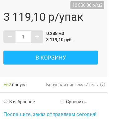
10 830,00
р/м3
3 119,10
р/упак
0.288
м3
–
+
3 119,10
руб.
В КОРЗИНУ
+62
бонуса
Бонусная система Итель
В избранное
Сравнить
Поспешите, заказ отправляем сегодня!