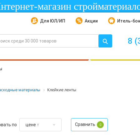
нтернет-магазин стройматериал
Для ЮЛ/ИП
Акции
Итель-бо
8 (
ы
асходные материалы
Клейкие ленты
Сравнить
вать по
0