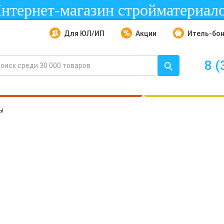
нтернет-магазин стройматериал
Для ЮЛ/ИП
Акции
Итель-бо
8 (
ы