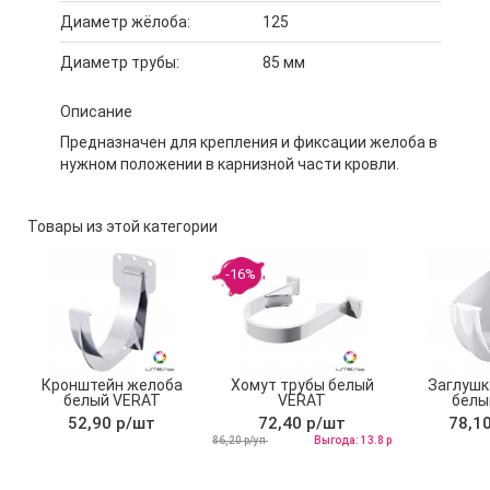
Диаметр жёлоба:
125
Диаметр трубы:
85 мм
Описание
Предназначен для крепления и фиксации желоба в
нужном положении в карнизной части кровли.
Товары из этой категории
-16%
Кронштейн желоба
Хомут трубы белый
Заглушк
белый VERAT
VERAT
белы
Техни
52,90 р/шт
72,40 р/шт
78,1
86,20 р/уп
Выгода: 13.8 р