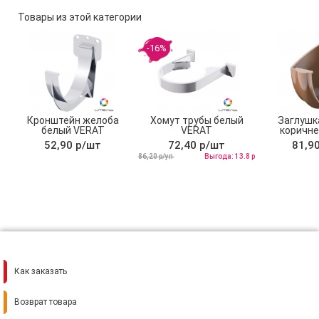
Товары из этой категории
-16%
Кронштейн желоба
Хомут трубы белый
Заглушк
белый VERAT
VERAT
коричне
Техно
52,90 р/шт
72,40 р/шт
81,9
86,20 р/уп
Выгода: 13.8 р
Как заказать
Возврат товара